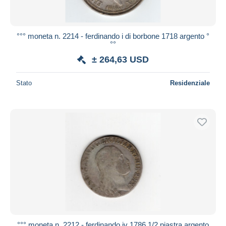
°°° moneta n. 2214 - ferdinando i di borbone 1718 argento °
°°
± 264,63 USD
Stato
Residenziale
°°° moneta n. 2212 - ferdinando iv 1786 1/2 piastra argento