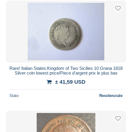
Spedizione gratuita
Metodi di pagamento
PayPal
Bonifico bancario
Visa
Mastercard
Bancontact
iDeal
Rare! Italian States:Kingdom of Two Sicilies 10 Grana 1818
Silver coin lowest price/Piece d'argent prix le plus bas
Maestro
± 41,59 USD
Deselezionare tutto
Residenza del venditore
Stato
Residenziale
Tutto il mondo