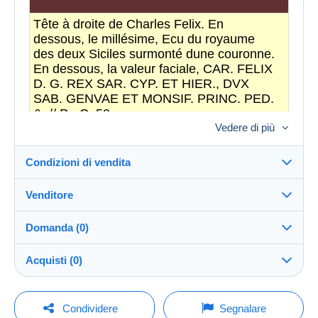
Tête à droite de Charles Felix. En
dessous, le millésime, Ecu du royaume
des deux Siciles surmonté dune couronne.
En dessous, la valeur faciale, CAR. FELIX
D. G. REX SAR. CYP. ET HIER., DVX
SAB. GENVAE ET MONSIF. PRINC. PED.
&. // P - C. 50.
Vedere di più
Caractéristiques
Pays:
Royaume des Deux-Siciles
Condizioni di vendita
KM:
124.1
Venditore
Valeur faciale:
50 Centesimi
Destinazione:
Année:
1829
Vedi l'elenco dei paesi
Domanda (0)
Qualité de la monnaie:
comptoirdesmonnaies
TB+
100%
(11752x)
Direttamente al destinatario:
Acquisti (0)
Sì
Atelier:
Turin
PRO
Negozio
Métal:
Argent
Invio:
Invio dopo il pagamento
Per inviare una domanda devi aprire una
Ultimo aggiornamento: 05:25:36
Pureté:
0.90000000000000002
Condividere
Segnalare