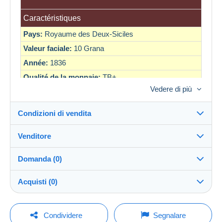
Caractéristiques
Pays:
Royaume des Deux-Siciles
Valeur faciale:
10 Grana
Année:
1836
Qualité de la monnaie:
TB+
Vedere di più
Atelier:
Naples
Métal:
Argent
Condizioni di vendita
Diamètre:
18.5
Nom du régnant:
Ferdinando II
Venditore
Destinazione:
Vedi l'elenco dei paesi
Domanda (0)
comptoirdesmonnaies
100%
(11752x)
Direttamente al destinatario:
Acquisti (0)
Sì
PRO
Negozio
Invio:
Invio dopo il pagamento
Per inviare una domanda devi aprire una
Ultimo aggiornamento: 11:26:05
Condividere
Segnalare