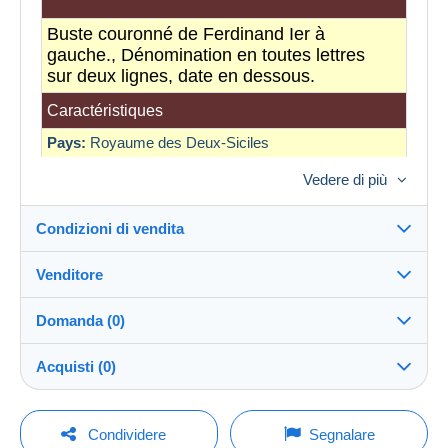
Buste couronné de Ferdinand Ier à
gauche., Dénomination en toutes lettres
sur deux lignes, date en dessous.
Caractéristiques
Pays:
Royaume des Deux-Siciles
KM:
273
Vedere di più
Valeur faciale:
8 Tornesi
Condizioni di vendita
Année:
1818
Qualité de la monnaie:
TTB
Venditore
Atelier:
Naples
Destinazione:
Vedi l'elenco dei paesi
Métal:
Cuivre
Domanda (0)
comptoirdesmonnaies
100%
(11752x)
Diamètre:
35
Direttamente al destinatario:
Acquisti (0)
Sì
PRO
Nom du régnant:
Ferdinand I
Negozio
Invio:
Invio dopo il pagamento
Per inviare una domanda devi aprire una
Ultimo aggiornamento: 08:56:35
Condividere
Segnalare