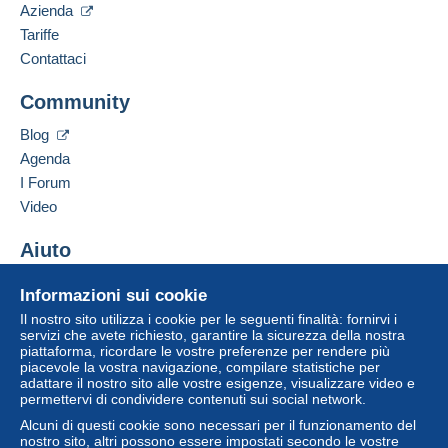
Azienda
Lingua parlata:
Zona 3
Per accedere alle informazioni
sulla consegna, è necessario
Inglese (Regno Unito)
Tariffe
essere un utente registrato ed
Contattaci
effettuare il login.
Questa zona comprende
un paese
.
Aggiungere questo venditore ai preferiti
Community
Contattare il venditore
Metodo di spedizione
Registr
Login
Inserisci questo venditore in Lista Nera
ati
Blog
Pagamento con:
Agenda
I Forum
Pacco postale assicurato (con tracciamento)
Video
4,99 €
Aiuto
Centro assistenza
Condizioni di pagamento:
Informazioni sui cookie
Acquistare su Delcampe
Tutti i pagamenti vengono effettuati tramite
carta di
Il nostro sito utilizza i cookie per le seguenti finalità: fornirvi i
credito/debito
o bonifico sul saldo. Non si effettuano
Vendere su Delcampe
servizi che avete richiesto, garantire la sicurezza della nostra
pagamenti con assegno o bonifico bancario diretto al
piattaforma, ricordare le vostre preferenze per rendere più
Un sito sicuro
piacevole la vostra navigazione, compilare statistiche per
venditore.
adattare il nostro sito alle vostre esigenze, visualizzare video e
permettervi di condividere contenuti sui social network.
L'acquirente utilizza i metodi di pagamento disponibili su
Delcampe nella pagina "
I miei acquisti: Da pagare
".
Alcuni di questi cookie sono necessari per il funzionamento del
nostro sito, altri possono essere impostati secondo le vostre