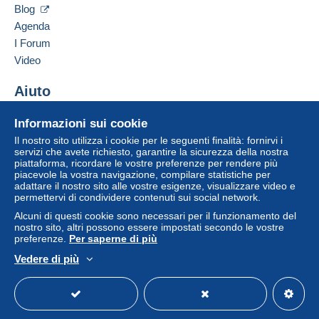
Inserisci questo venditore in Lista Nera
pagamento integrato nel sito
sarà rimborsato dal
Blog
venditore all'acquirente. Un acquisto non pagato
Agenda
può comportare conseguenze sul conto
I Forum
dell'acquirente.
Video
Se le Condizioni di vendita del venditore includono
clausole relative al pagamento, queste sono da
Aiuto
considerarsi nulle e non dovute. Le condizioni di
Centro assistenza
pagamento del sito Delcampe, definite nelle
Informazioni sui cookie
Acquistare su Delcampe
condizioni d'uso
, sono le uniche applicabili.
Il nostro sito utilizza i cookie per le seguenti finalità: fornirvi i
Vendere su Delcampe
servizi che avete richiesto, garantire la sicurezza della nostra
Gli acquisti devono essere pagati entro
14 giorni
piattaforma, ricordare le vostre preferenze per rendere più
Un sito sicuro
dal ricevimento della richiesta di pagamento del
piacevole la vostra navigazione, compilare statistiche per
venditore.
adattare il nostro sito alle vostre esigenze, visualizzare video e
permettervi di condividere contenuti sui social network.
Alcuni di questi cookie sono necessari per il funzionamento del
A SEGUITO DELLA
nostro sito, altri possono essere impostati secondo le vostre
preferenze.
Per saperne di più
SCELLERATA E MALDESTRA
Vedere di più
Italiano
USD
Versione standard
Americ
DECISIONE PRESA DA POSTE
ITALIANE , A PARTIRE DAL 1