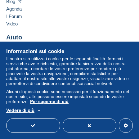
Blog
venditore all'acquirente. Un acquisto non pagato
Agenda
può comportare conseguenze sul conto
I Forum
dell'acquirente.
Video
Se le Condizioni di vendita del venditore includono
clausole relative al pagamento, queste sono da
Aiuto
considerarsi nulle e non dovute. Le condizioni di
Centro assistenza
pagamento del sito Delcampe, definite nelle
Informazioni sui cookie
Acquistare su Delcampe
condizioni d'uso
, sono le uniche applicabili.
Il nostro sito utilizza i cookie per le seguenti finalità: fornirvi i
Vendere su Delcampe
servizi che avete richiesto, garantire la sicurezza della nostra
Gli acquisti devono essere pagati entro
14 giorni
piattaforma, ricordare le vostre preferenze per rendere più
Un sito sicuro
dal ricevimento della richiesta di pagamento del
piacevole la vostra navigazione, compilare statistiche per
venditore.
adattare il nostro sito alle vostre esigenze, visualizzare video e
permettervi di condividere contenuti sui social network.
Alcuni di questi cookie sono necessari per il funzionamento del
A SEGUITO DELLA
nostro sito, altri possono essere impostati secondo le vostre
preferenze.
Per saperne di più
SCELLERATA E MALDESTRA
Vedere di più
Italiano
USD
Versione standard
Americ
DECISIONE PRESA DA POSTE
ITALIANE , A PARTIRE DAL 1
MAGGIO 2026 NON SARA' PIU