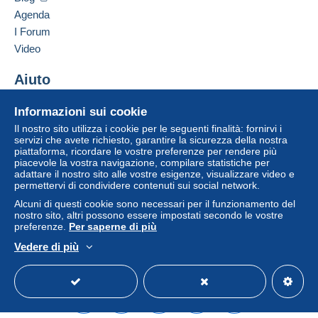
venditore all'acquirente. Un acquisto non pagato
Agenda
può comportare conseguenze sul conto
I Forum
dell'acquirente.
Video
Se le Condizioni di vendita del venditore includono
clausole relative al pagamento, queste sono da
Aiuto
considerarsi nulle e non dovute. Le condizioni di
Centro assistenza
pagamento del sito Delcampe, definite nelle
Informazioni sui cookie
Acquistare su Delcampe
condizioni d'uso
, sono le uniche applicabili.
Il nostro sito utilizza i cookie per le seguenti finalità: fornirvi i
Vendere su Delcampe
servizi che avete richiesto, garantire la sicurezza della nostra
Gli acquisti devono essere pagati entro
14 giorni
piattaforma, ricordare le vostre preferenze per rendere più
Un sito sicuro
dal ricevimento della richiesta di pagamento del
piacevole la vostra navigazione, compilare statistiche per
venditore.
adattare il nostro sito alle vostre esigenze, visualizzare video e
permettervi di condividere contenuti sui social network.
Alcuni di questi cookie sono necessari per il funzionamento del
A SEGUITO DELLA
nostro sito, altri possono essere impostati secondo le vostre
preferenze.
Per saperne di più
SCELLERATA E MALDESTRA
Vedere di più
Italiano
USD
Versione standard
Americ
DECISIONE PRESA DA POSTE
ITALIANE , A PARTIRE DAL 1
MAGGIO 2026 NON SARA' PIU