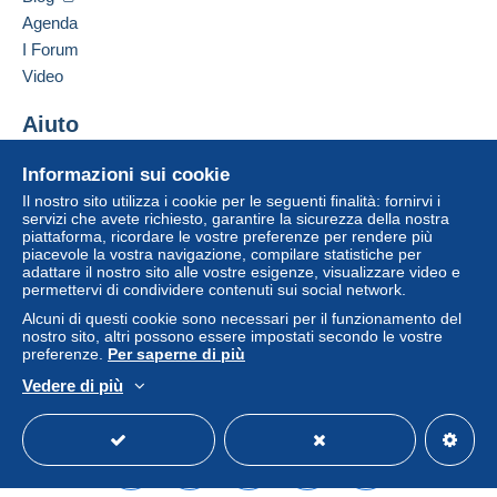
venditore all'acquirente. Un acquisto non pagato
Agenda
può comportare conseguenze sul conto
I Forum
dell'acquirente.
Video
Se le Condizioni di vendita del venditore includono
clausole relative al pagamento, queste sono da
Aiuto
considerarsi nulle e non dovute. Le condizioni di
Centro assistenza
pagamento del sito Delcampe, definite nelle
Informazioni sui cookie
Acquistare su Delcampe
condizioni d'uso
, sono le uniche applicabili.
Il nostro sito utilizza i cookie per le seguenti finalità: fornirvi i
Vendere su Delcampe
servizi che avete richiesto, garantire la sicurezza della nostra
Gli acquisti devono essere pagati entro
14 giorni
piattaforma, ricordare le vostre preferenze per rendere più
Un sito sicuro
dal ricevimento della richiesta di pagamento del
piacevole la vostra navigazione, compilare statistiche per
venditore.
adattare il nostro sito alle vostre esigenze, visualizzare video e
permettervi di condividere contenuti sui social network.
Alcuni di questi cookie sono necessari per il funzionamento del
A SEGUITO DELLA
nostro sito, altri possono essere impostati secondo le vostre
preferenze.
Per saperne di più
SCELLERATA E MALDESTRA
Vedere di più
Italiano
USD
Versione standard
Americ
DECISIONE PRESA DA POSTE
ITALIANE , A PARTIRE DAL 1
MAGGIO 2026 NON SARA' PIU