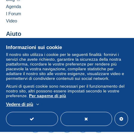
venditore all'acquirente. Un acquisto non pagato
Agenda
può comportare conseguenze sul conto
I Forum
dell'acquirente.
Video
Se le Condizioni di vendita del venditore includono
clausole relative al pagamento, queste sono da
Aiuto
considerarsi nulle e non dovute. Le condizioni di
Centro assistenza
pagamento del sito Delcampe, definite nelle
Informazioni sui cookie
Acquistare su Delcampe
condizioni d'uso
, sono le uniche applicabili.
Il nostro sito utilizza i cookie per le seguenti finalità: fornirvi i
Vendere su Delcampe
servizi che avete richiesto, garantire la sicurezza della nostra
Gli acquisti devono essere pagati entro
14 giorni
piattaforma, ricordare le vostre preferenze per rendere più
Un sito sicuro
dal ricevimento della richiesta di pagamento del
piacevole la vostra navigazione, compilare statistiche per
venditore.
adattare il nostro sito alle vostre esigenze, visualizzare video e
permettervi di condividere contenuti sui social network.
Alcuni di questi cookie sono necessari per il funzionamento del
A SEGUITO DELLA
nostro sito, altri possono essere impostati secondo le vostre
preferenze.
Per saperne di più
SCELLERATA E MALDESTRA
Vedere di più
Italiano
USD
Versione standard
Americ
DECISIONE PRESA DA POSTE
ITALIANE , A PARTIRE DAL 1
MAGGIO 2026 NON SARA' PIU