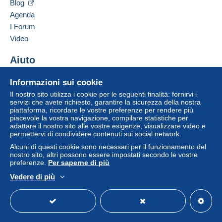
pagamento integrato nel sito
sarà rimborsato dal
Blog
venditore all'acquirente. Un acquisto non pagato
Agenda
può comportare conseguenze sul conto
I Forum
dell'acquirente.
Video
Se le Condizioni di vendita del venditore includono
clausole relative al pagamento, queste sono da
Aiuto
considerarsi nulle e non dovute. Le condizioni di
Centro assistenza
pagamento del sito Delcampe, definite nelle
Informazioni sui cookie
Acquistare su Delcampe
condizioni d'uso
, sono le uniche applicabili.
Il nostro sito utilizza i cookie per le seguenti finalità: fornirvi i
Vendere su Delcampe
servizi che avete richiesto, garantire la sicurezza della nostra
Gli acquisti devono essere pagati entro
14 giorni
piattaforma, ricordare le vostre preferenze per rendere più
Un sito sicuro
dal ricevimento della richiesta di pagamento del
piacevole la vostra navigazione, compilare statistiche per
venditore.
adattare il nostro sito alle vostre esigenze, visualizzare video e
permettervi di condividere contenuti sui social network.
Alcuni di questi cookie sono necessari per il funzionamento del
A SEGUITO DELLA
nostro sito, altri possono essere impostati secondo le vostre
preferenze.
Per saperne di più
SCELLERATA E MALDESTRA
Vedere di più
Italiano
USD
Versione standard
Americ
DECISIONE PRESA DA POSTE
ITALIANE , A PARTIRE DAL 1
MAGGIO 2026 NON SARA' PIU