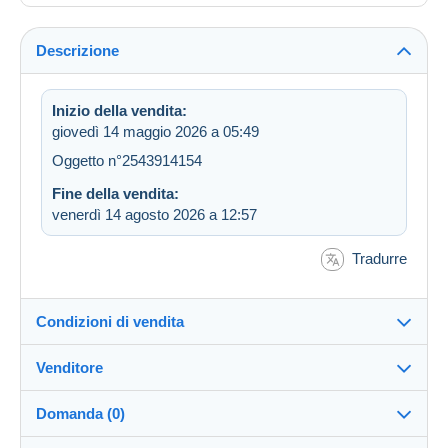
Descrizione
Inizio della vendita:
giovedì 14 maggio 2026 a 05:49
Oggetto n°2543914154
Fine della vendita:
venerdì 14 agosto 2026 a 12:57
Tradurre
Condizioni di vendita
Venditore
Destinazione:
Vedi l'elenco dei paesi
Domanda (0)
numismaticaraponi
100%
(8134x)
Direttamente al destinatario: