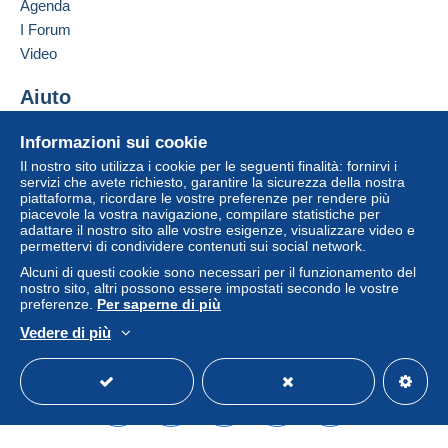
Agenda
Un pagamento non effettuato tramite
il sistema di
60034
CUPRAMONTANA
I Forum
pagamento integrato nel sito
sarà rimborsato dal
Italia
venditore all'acquirente. Un acquisto non pagato
Video
può comportare conseguenze sul conto
Aggiungere questo venditore ai preferiti
dell'acquirente.
Aiuto
Contattare il venditore
Se le Condizioni di vendita del venditore includono
Inserisci questo venditore in Lista Nera
Centro assistenza
Informazioni sui cookie
clausole relative al pagamento, queste sono da
Acquistare su Delcampe
Il nostro sito utilizza i cookie per le seguenti finalità: fornirvi i
considerarsi nulle e non dovute. Le condizioni di
Vendere su Delcampe
servizi che avete richiesto, garantire la sicurezza della nostra
pagamento del sito Delcampe, definite nelle
piattaforma, ricordare le vostre preferenze per rendere più
Un sito sicuro
condizioni d'uso
, sono le uniche applicabili.
piacevole la vostra navigazione, compilare statistiche per
adattare il nostro sito alle vostre esigenze, visualizzare video e
Gli acquisti devono essere pagati entro
14 giorni
permettervi di condividere contenuti sui social network.
dal ricevimento della richiesta di pagamento del
Alcuni di questi cookie sono necessari per il funzionamento del
venditore.
nostro sito, altri possono essere impostati secondo le vostre
preferenze.
Per saperne di più
Garanzia:
Vedere di più
Diritto di recesso
|
Spese di restituzione a carico
Italiano
USD
Versione standard
Americ
dell'acquirente.
Per conoscere i termini per il reso e per il rimborso
dell'oggetto
consulta la Carta Delcampe
.