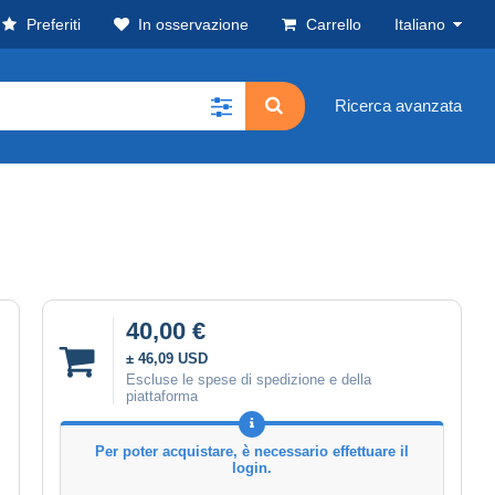
Preferiti
In osservazione
Carrello
Italiano
Ricerca avanzata
40,00 €
± 46,09 USD
Escluse le spese di spedizione e della
piattaforma
Per poter acquistare, è necessario effettuare il
login.