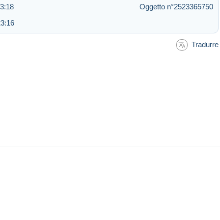
23:18
Oggetto n°2523365750
23:16
Tradurre