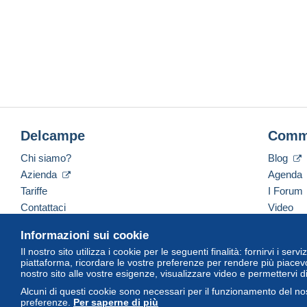
Delcampe
Comm
Chi siamo?
Blog
Azienda
Agenda
Tariffe
I Forum
Contattaci
Video
Informazioni sui cookie
Il nostro sito utilizza i cookie per le seguenti finalità: fornirvi i ser
Italiano
USD
America/Indiana/Vevay
Versi
piattaforma, ricordare le vostre preferenze per rendere più piacevo
nostro sito alle vostre esigenze, visualizzare video e permettervi d
Alcuni di questi cookie sono necessari per il funzionamento del nos
preferenze.
Per saperne di più
© Delcampe International Srl. Tutti i diritti riservati.
Termini di utiliz