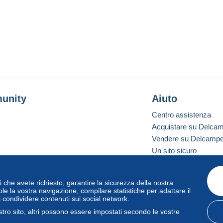
unity
Aiuto
Centro assistenza
Acquistare su Delca
Vendere su Delcamp
Un sito sicuro
vizi che avete richiesto, garantire la sicurezza della nostra
one standard
le la vostra navigazione, compilare statistiche per adattare il
i condividere contenuti sui social network.
tro sito, altri possono essere impostati secondo le vostre
zo
e
privacy
.
Gestione dei cookie