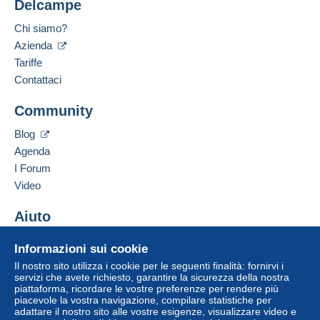
Delcampe
Luogo:
Soddisfare una delle condizioni:
Belgio
Chi siamo?
da 250,00 € di acquisti.
Lingua parlata:
Azienda
Francese
Tariffe
Zona 1
Contattaci
Aggiungere questo venditore ai preferiti
Zona 2
Community
Contattare il venditore
Inserisci questo venditore in Lista Nera
Blog
Zona 3
Per accedere alle informazioni
Agenda
sulla consegna, è necessario
essere un utente registrato ed
I Forum
effettuare il login.
Questa zona comprende
un paese
.
Video
Metodo di spedizione
Registr
Login
Aiuto
ati
Pagamento con:
Centro assistenza
Informazioni sui cookie
Acquistare su Delcampe
Il nostro sito utilizza i cookie per le seguenti finalità: fornirvi i
Lettera (formato normale/piccolo)
Vendere su Delcampe
servizi che avete richiesto, garantire la sicurezza della nostra
1,50 €
piattaforma, ricordare le vostre preferenze per rendere più
Un sito sicuro
piacevole la vostra navigazione, compilare statistiche per
adattare il nostro sito alle vostre esigenze, visualizzare video e