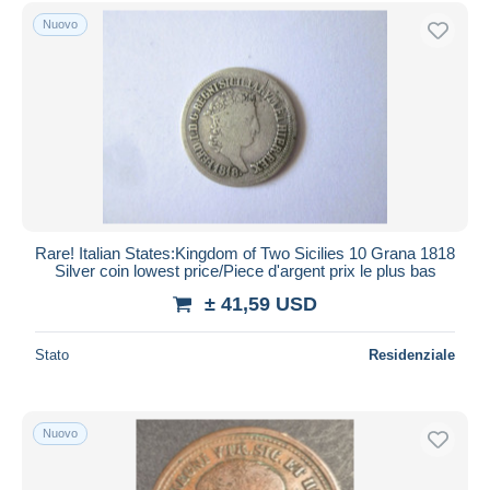
Spedizione gratuita
Nuovo
Metodi di pagamento
PayPal
Bonifico bancario
Visa
Mastercard
Bancontact
iDeal
Rare! Italian States:Kingdom of Two Sicilies 10 Grana 1818
Silver coin lowest price/Piece d'argent prix le plus bas
Maestro
± 41,59 USD
Deselezionare tutto
Residenza del venditore
Stato
Residenziale
Tutto il mondo
Nuovo