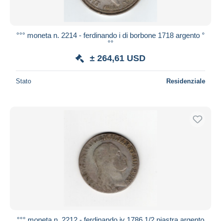
°°° moneta n. 2214 - ferdinando i di borbone 1718 argento °
°°
± 264,61 USD
Stato
Residenziale
°°° moneta n. 2212 - ferdinando iv 1786 1/2 piastra argento