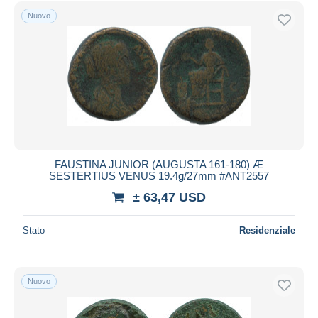
Spedizione gratuita
Nuovo
Metodi di pagamento
PayPal
Bonifico bancario
Visa
Mastercard
Bancontact
iDeal
FAUSTINA JUNIOR (AUGUSTA 161-180) Æ
SESTERTIUS VENUS 19.4g/27mm #ANT2557
Maestro
± 63,47 USD
Deselezionare tutto
Residenza del venditore
Stato
Residenziale
Tutto il mondo
Nuovo