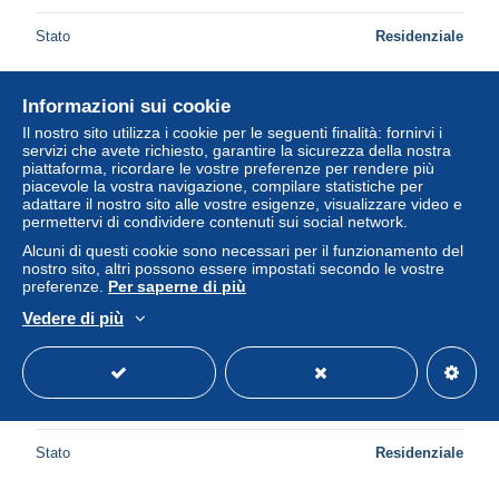
Stato
Residenziale
Informazioni sui cookie
Nuovo
Il nostro sito utilizza i cookie per le seguenti finalità: fornirvi i
servizi che avete richiesto, garantire la sicurezza della nostra
piattaforma, ricordare le vostre preferenze per rendere più
piacevole la vostra navigazione, compilare statistiche per
adattare il nostro sito alle vostre esigenze, visualizzare video e
permettervi di condividere contenuti sui social network.
Alcuni di questi cookie sono necessari per il funzionamento del
nostro sito, altri possono essere impostati secondo le vostre
preferenze.
Per saperne di più
Vedere di più
RÖMISCHE PROVINZMÜNZE Roman Provincial Ancient
Coin 2.7g/19mm #ANT1332
± 66,45 USD
Stato
Residenziale