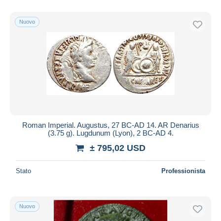
Solo sconto
Spedizione gratuita
Nuovo
Metodi di pagamento
PayPal
Bonifico bancario
Visa
Mastercard
Bancontact
iDeal
Roman Imperial. Augustus, 27 BC-AD 14. AR Denarius
(3.75 g). Lugdunum (Lyon), 2 BC-AD 4.
Maestro
± 795,02 USD
Deselezionare tutto
Residenza del venditore
Stato
Professionista
Tutto il mondo
Nuovo