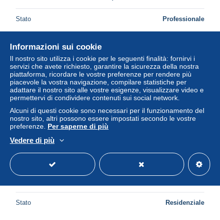
Stato
Professionale
Informazioni sui cookie
Il nostro sito utilizza i cookie per le seguenti finalità: fornirvi i
servizi che avete richiesto, garantire la sicurezza della nostra
piattaforma, ricordare le vostre preferenze per rendere più
piacevole la vostra navigazione, compilare statistiche per
adattare il nostro sito alle vostre esigenze, visualizzare video e
permettervi di condividere contenuti sui social network.
Alcuni di questi cookie sono necessari per il funzionamento del
nostro sito, altri possono essere impostati secondo le vostre
preferenze.
Per saperne di più
Vedere di più
ROME - NERON - 66 AD - As - Victoire avec bouclier
SPQR - GERMANICVS - 29-045
± 69,13 USD
Stato
Residenziale