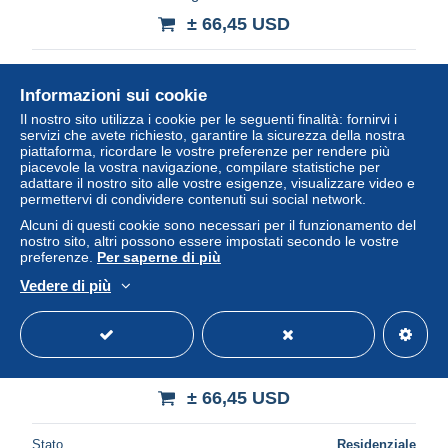
± 66,45 USD
Stato
Residenziale
Informazioni sui cookie
Il nostro sito utilizza i cookie per le seguenti finalità: fornirvi i
servizi che avete richiesto, garantire la sicurezza della nostra
Nuovo
piattaforma, ricordare le vostre preferenze per rendere più
piacevole la vostra navigazione, compilare statistiche per
adattare il nostro sito alle vostre esigenze, visualizzare video e
permettervi di condividere contenuti sui social network.
Alcuni di questi cookie sono necessari per il funzionamento del
nostro sito, altri possono essere impostati secondo le vostre
preferenze.
Per saperne di più
Vedere di più
PROBUS CYZICUS XXI AD276 SILVERED ROMAN
Pièce 2.7g/22mm #ANT2681
± 66,45 USD
Stato
Residenziale