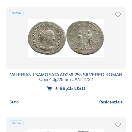
Solo sconto
Spedizione gratuita
Nuovo
Metodi di pagamento
PayPal
Bonifico bancario
Visa
Mastercard
Bancontact
iDeal
VALERIAN I SAMOSATA AD256-258 SILVERED ROMAN
Coin 4.3g/25mm #ANT2722
Maestro
± 66,45 USD
Deselezionare tutto
Residenza del venditore
Stato
Residenziale
Tutto il mondo
Nuovo