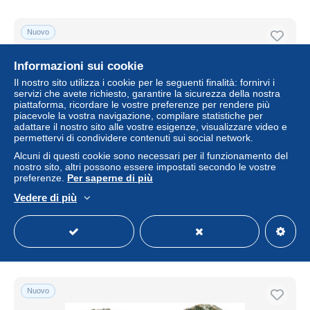
Nuovo
Informazioni sui cookie
Il nostro sito utilizza i cookie per le seguenti finalità: fornirvi i
servizi che avete richiesto, garantire la sicurezza della nostra
piattaforma, ricordare le vostre preferenze per rendere più
piacevole la vostra navigazione, compilare statistiche per
adattare il nostro sito alle vostre esigenze, visualizzare video e
permettervi di condividere contenuti sui social network.
Alcuni di questi cookie sono necessari per il funzionamento del
nostro sito, altri possono essere impostati secondo le vostre
CONSTANS MINTED IN ROME ITALY FOUND IN
preferenze.
Per saperne di più
IHNASYAH HOARD EGYPT #ANC11495
Vedere di più
± 24,32 USD
Stato
Residenziale
Nuovo