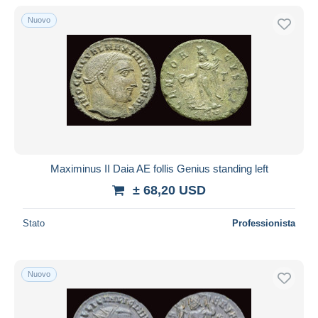
Solo sconto
Nuovo
Spedizione gratuita
Metodi di pagamento
PayPal
Bonifico bancario
Visa
Mastercard
Bancontact
Maximinus II Daia AE follis Genius standing left
iDeal
± 68,20 USD
Maestro
Deselezionare tutto
Stato
Professionista
Residenza del venditore
Tutto il mondo
Nuovo