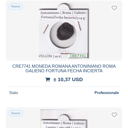
Spedizione gratuita
Nuovo
Metodi di pagamento
PayPal
Bonifico bancario
Visa
Mastercard
Bancontact
iDeal
CRE7741 MONEDA ROMANA ANTONINIANO ROMA
GALIENO FORTUNA FECHA INCIERTA
Maestro
± 10,37 USD
Deselezionare tutto
Residenza del venditore
Stato
Professionale
Tutto il mondo
Nuovo