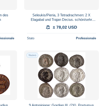
en des
Seleukis/Pieria, 3 Tetradrachmen: 2 X
n
Elagabal und Trajan Decius. schön/sehr
schön
± 78,02 USD
fessionale
Stato
Professionale
Nuovo
udius.
9 Antoniniane: Gordian III. (2X), Postumus