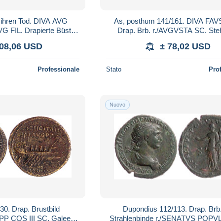
 ihren Tod. DIVA AVG
As, posthum 141/161. DIVA FAV
G FIL. Drapierte Büste
Drap. Brb. r./AVGVSTA SC. St
l. mit Schlange in der Li
Ceres. 15,05 g. gutes sehr schön. 
208,06 USD
± 78,02 USD
Professionale
Stato
Pro
Nuovo
30. Drap. Brustbild
Dupondius 112/113. Drap. Brb.
PP COS III SC. Galeere.
Strahlenbinde r./SENATVS POP