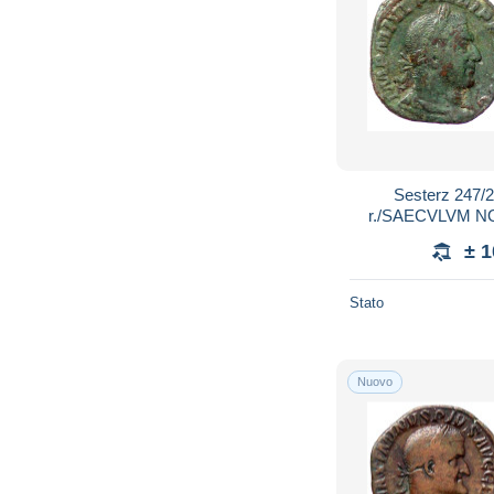
Sesterz 247/24
r./SAECVLVM NO
Roma. 20,13 g. seh
± 
Stato
Nuovo