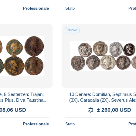
Professionale
Stato
Pro
Nuovo
e, 8 Sesterzen: Trajan,
10 Denare: Domitian, Septimius 
us Pius, Diva Faustina
(3X), Caracalla (2X), Severus Ale
l, Julia Mamaea, Orbian
Julia Maesa, Gordian III. (2X). m
208,06 USD
± 260,08 USD
Professionale
Stato
Pro