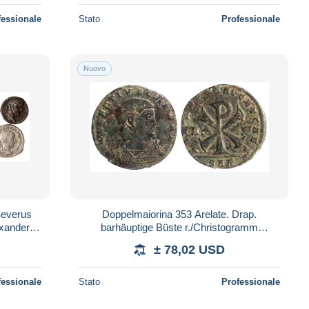
fessionale
Stato
Professionale
Nuovo
Severus
Doppelmaiorina 353 Arelate. Drap.
xander,
barhäuptige Büste r./Christogramm
eist se
zwischen Alpha und Omega. 7,24 g. sehr
± 78,02 USD
schön. RIC 18
fessionale
Stato
Professionale