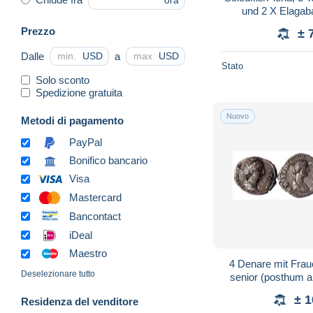
ora
und 2 X Elagab
Prezzo
± 
Dalle
a
USD
USD
Stato
Solo sconto
Spedizione gratuita
Nuovo
Metodi di pagamento
PayPal
Bonifico bancario
Visa
Mastercard
Bancontact
iDeal
Maestro
4 Denare mit Frau
Deselezionare tutto
senior (posthum al
Domna, Plau
± 
Residenza del venditore