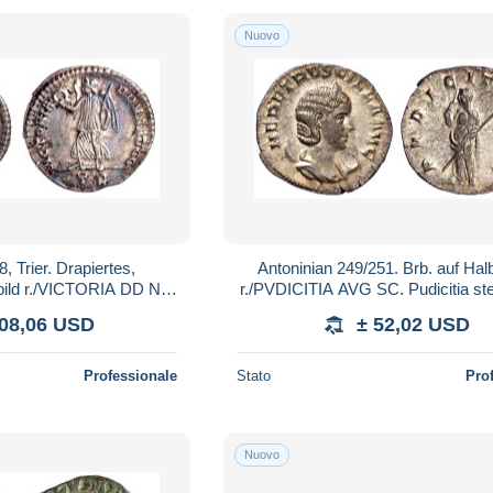
Nuovo
, Trier. Drapiertes,
Antoninian 249/251. Brb. auf Ha
tbild r./VICTORIA DD NN
r./PVDICITIA AVG SC. Pudicitia steh
t l., im Abschnitt TR. 3
g. vorzüglich/Stempelglanz. RI
208,06 USD
± 52,02 USD
Professionale
Stato
Pro
Nuovo