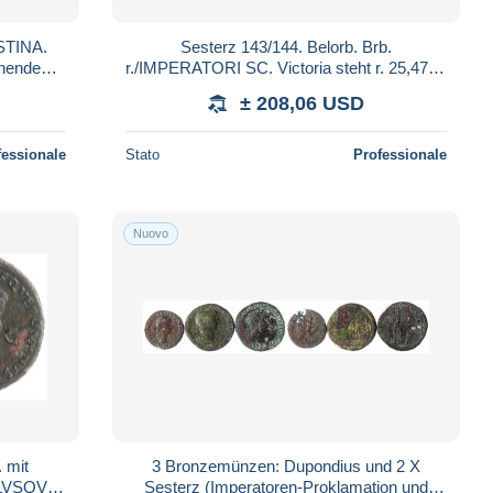
STINA.
Sesterz 143/144. Belorb. Brb.
ehende
r./IMPERATORI SC. Victoria steht r. 25,47 g.
RIC 1172.
fast vorzüglich. RIC 717a.
± 208,06 USD
fessionale
Stato
Professionale
Nuovo
 mit
3 Bronzemünzen: Dupondius und 2 X
VLVSQVE
Sesterz (Imperatoren-Proklamation und