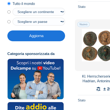
Tutto il mondo
Stato
Nuovo
Aggiorna
Categoria sponsorizzata da
Kl. Herrscherseri
Hadrian, Antonin
senior, Marc Aure
± 
Stato