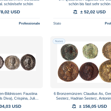
al. schön/sehr schön
schön bis fast sehr schön
78,02 USD
± 52,02 USD
Professionale
Stato
Pro
Nuovo
en-Bildnissen: Faustina
6 Bronzemünzen: Claudius As, Ge
s Diva), Crispina, Julia
Sesterz, Hadrian Sesterz, Antoni
tilla. sehr schön
As, Commodus Dupondius und Sest
104,03 USD
± 156,05 USD