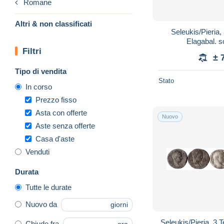
Romane
Altri & non classificati
Seleukis/Pieria
Elagabal. 
Filtri
± 
Tipo di vendita
Stato
In corso
Prezzo fisso
Asta con offerte
Nuovo
Aste senza offerte
Casa d'aste
Venduti
Durata
Tutte le durate
Nuovo da
giorni
Seleukis/Pieria, 3 
Chiude fra