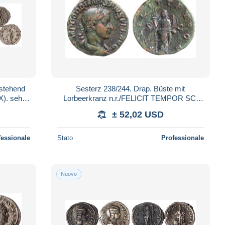
(stehend
Sesterz 238/244. Drap. Büste mit
X). sehr
Lorbeerkranz n.r./FELICIT TEMPOR SC.
Felicitas steht n.l., hält Füllhorn und
± 52,02 USD
Caduceus.
fessionale
Stato
Professionale
Nuovo