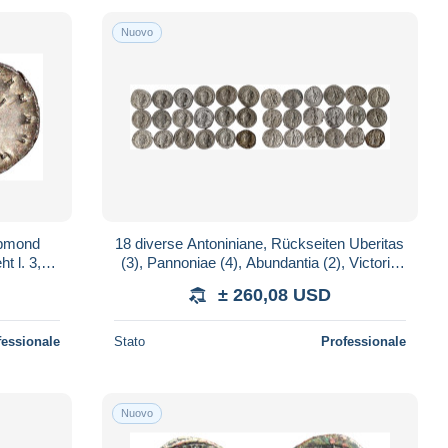
Nuovo
lbmond
18 diverse Antoniniane, Rückseiten Uberitas
t l. 3,18
(3), Pannoniae (4), Abundantia (2), Victoria
C 58b.
(4) und Genius Exerc (5). sehr
± 260,08 USD
fessionale
Stato
Professionale
Nuovo