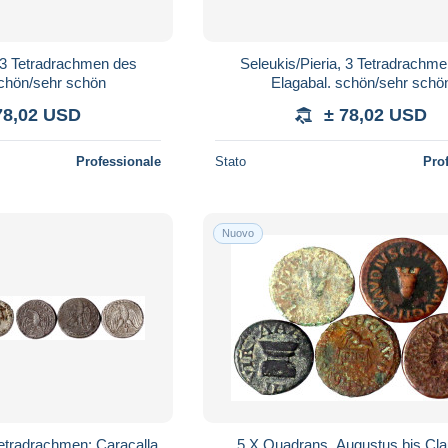
, 3 Tetradrachmen des
Seleukis/Pieria, 3 Tetradrachm
schön/sehr schön
Elagabal. schön/sehr schö
78,02 USD
± 78,02 USD
Professionale
Stato
Pro
Nuovo
Tetradrachmen: Caracalla
5 X Quadrans, Augustus bis Cla