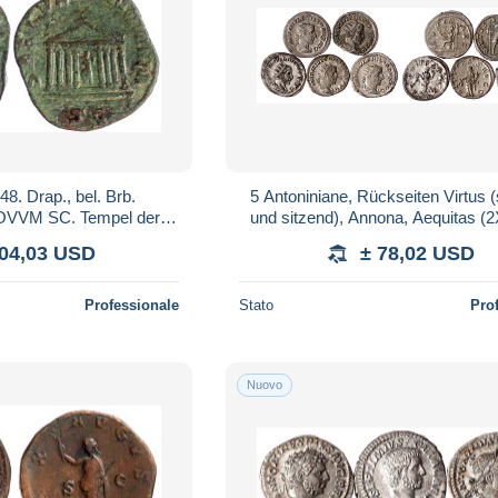
8. Drap., bel. Brb.
5 Antoniniane, Rückseiten Virtus 
VVM SC. Tempel der
und sitzend), Annona, Aequitas (2
r schön. RIC 164. Cohen
schön bis vorzüglich
104,03 USD
± 78,02 USD
201.
Professionale
Stato
Pro
Nuovo