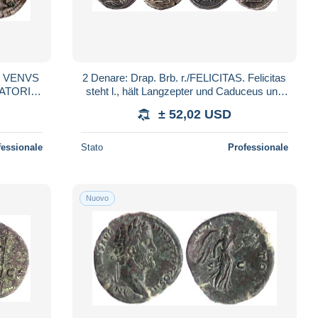
I, VENVS
2 Denare: Drap. Brb. r./FELICITAS. Felicitas
ATORI.
steht l., hält Langzepter und Caduceus und
SAECVLI FELICITAS. Felicitas ste
± 52,02 USD
fessionale
Stato
Professionale
Nuovo