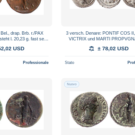
Bel., drap. Brb. r./PAX
3 versch. Denare: PONTIF COS I
ht l. 20,23 g. fast sehr
VICTRIX und MARTI PROPVGN
zaponiert. RIC 58.
alle sehr schön/vorzüglich
52,02 USD
± 78,02 USD
Professionale
Stato
Pro
Nuovo