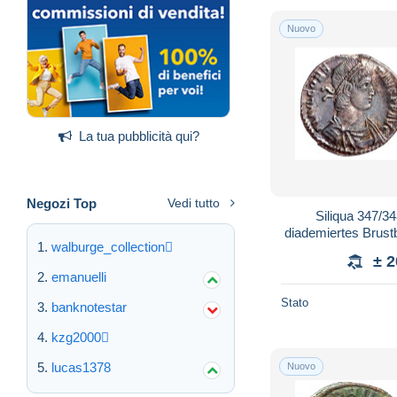
Nuovo
La tua pubblicità qui?
Negozi Top
Vedi tutto
Siliqua 347/348
diademiertes Brus
walburge_collection
AVGG. Victoria steh
± 
emanuelli
Stato
banknotestar
kzg2000
lucas1378
Nuovo