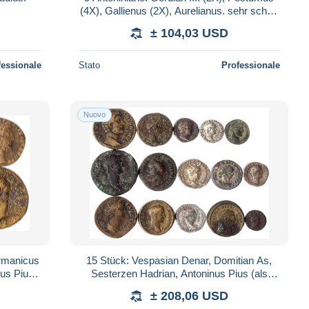
(4X), Gallienus (2X), Aurelianus. sehr schön
und besser
± 104,03 USD
fessionale
Stato
Professionale
Nuovo
rmanicus
15 Stück: Vespasian Denar, Domitian As,
nus Pius
Sesterzen Hadrian, Antoninus Pius (als
erz. sch
Divus), Diva Faustina senor, Marc Aurel D
± 208,06 USD