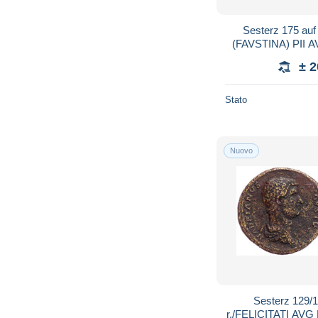
Sesterz 175 auf
(FAVSTINA) PII AV
r./SC. Salus steht 
± 
Stato
Nuovo
Sesterz 129/1
r./FELICITATI AVG 