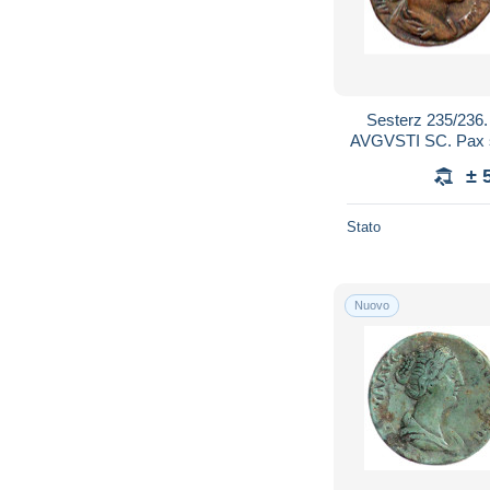
Sesterz 235/236. 
AVGVSTI SC. Pax ste
schön, Avers 
± 
Stato
Nuovo