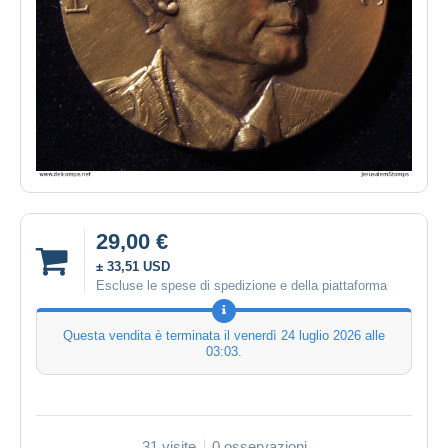
29,00 €
± 33,51 USD
Escluse le spese di spedizione e della piattaforma
Questa vendita è terminata il
venerdì 24 luglio 2026 alle
03:03
.
31 visite
0 osservazioni