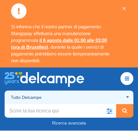
×
Si informa che il nostro partner di pagamento
Mangopay effettuerà una manutenzione
programmata
il 6 agosto dalle 01:00 alle 03:00
(ora di Bruxelles)
, durante la quale i servizi di
pagamento potrebbero essere temporaneamente
non disponibili.
Tutto Delcampe
Ricerca avanzata