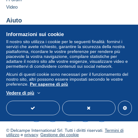
Video
Aiuto
Centro assistenza
Informazioni sui cookie
Acquistare su Delcampe
Il nostro sito utilizza i cookie per le seguenti finalità: fornirvi i
Vendere su Delcampe
servizi che avete richiesto, garantire la sicurezza della nostra
piattaforma, ricordare le vostre preferenze per rendere più
Un sito sicuro
piacevole la vostra navigazione, compilare statistiche per
adattare il nostro sito alle vostre esigenze, visualizzare video e
permettervi di condividere contenuti sui social network.
Alcuni di questi cookie sono necessari per il funzionamento del
nostro sito, altri possono essere impostati secondo le vostre
preferenze.
Per saperne di più
Vedere di più
Italiano
USD
Versione standard
Americ
© Delcampe International Srl. Tutti i diritti riservati.
Termini di
utilizzo
e
privacy
.
Gestione dei cookie