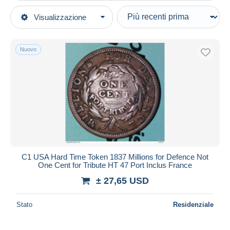
Tipo di vendita
Visualizzazione
Categorie principali
In corso
Monete & Banconote
Prezzo fisso
Gettoni e Medaglie
Nuovo
Asta con offerte
Stati Uniti
Aste senza offerte
Casa d'aste
Monetari/ Di necessità
Venduti
Durata
Tutte le durate
Nuovo da
giorni
C1 USA Hard Time Token 1837 Millions for Defence Not
One Cent for Tribute HT 47 Port Inclus France
Chiude fra
ora
± 27,65 USD
Prezzo
Stato
Residenziale
Dalle
a
USD
USD
Solo sconto