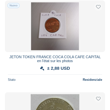
Spedizione gratuita
Nuovo
Metodi di pagamento
PayPal
Bonifico bancario
Visa
Mastercard
Bancontact
iDeal
JETON TOKEN FRANCE COCA COLA CAFE CAPITAL
en l'état sur les photos
Maestro
± 2,88 USD
Deselezionare tutto
Residenza del venditore
Stato
Residenziale
Tutto il mondo