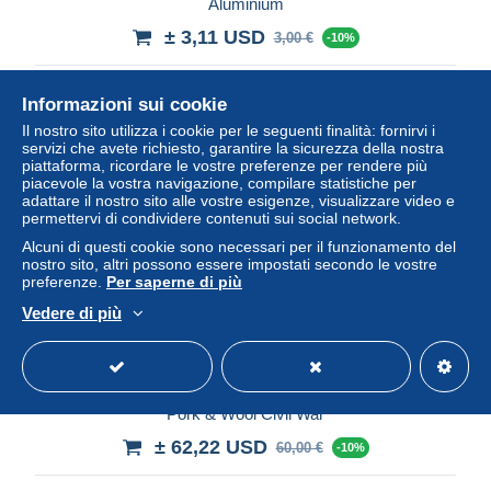
Aluminium
± 3,11 USD
3,00 €
-10%
Stato
Professionista
Informazioni sui cookie
Il nostro sito utilizza i cookie per le seguenti finalità: fornirvi i
servizi che avete richiesto, garantire la sicurezza della nostra
piattaforma, ricordare le vostre preferenze per rendere più
piacevole la vostra navigazione, compilare statistiche per
adattare il nostro sito alle vostre esigenze, visualizzare video e
permettervi di condividere contenuti sui social network.
Alcuni di questi cookie sono necessari per il funzionamento del
nostro sito, altri possono essere impostati secondo le vostre
preferenze.
Per saperne di più
Vedere di più
États Unis Token Detroit, Michigan- J.D. & C.B. Standish's
Pork & Wool Civil War
± 62,22 USD
60,00 €
-10%