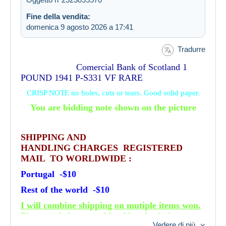
Fine della vendita:
domenica 9 agosto 2026 a 17:41
Tradurre
Comercial Bank of Scotland 1
POUND 1941 P-S331 VF RARE
CRISP NOTE no holes, cuts or tears. Good solid paper.
You are bidding note shown on the picture
SHIPPING AND
HANDLING CHARGES REGISTERED
MAIL TO WORLDWIDE :
Portugal -$10
Rest of the world -$10
I will combine shipping on mutiple items won.
Please wait for a combined invoice before
Vedere di più