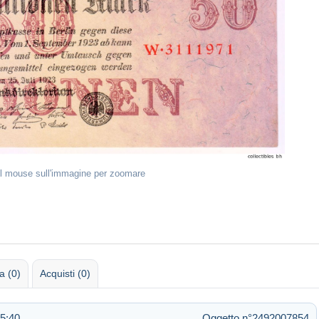
il mouse sull'immagine per zoomare
 (0)
Acquisti (0)
05:40
Oggetto n°2492007854