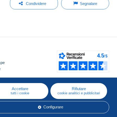
Condividere
Segnalare
mpe
e
Accettare
Rifiutare
tutti i cookie
cookie analitici e pubblicitari
Configurare