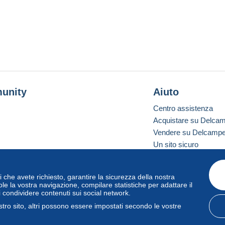
unity
Aiuto
Centro assistenza
Acquistare su Delca
Vendere su Delcamp
Un sito sicuro
vizi che avete richiesto, garantire la sicurezza della nostra
one standard
le la vostra navigazione, compilare statistiche per adattare il
i condividere contenuti sui social network.
tro sito, altri possono essere impostati secondo le vostre
zo
e
privacy
.
Gestione dei cookie