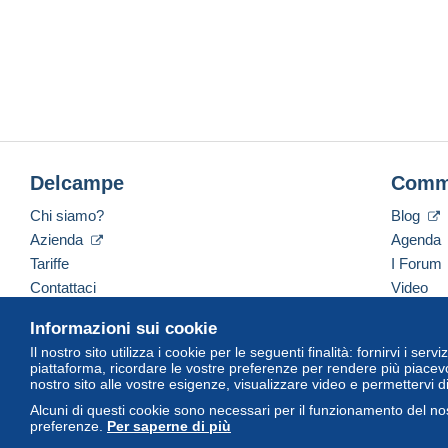
Delcampe
Comm
Chi siamo?
Blog
Azienda
Agenda
Tariffe
I Forum
Contattaci
Video
Informazioni sui cookie
Il nostro sito utilizza i cookie per le seguenti finalità: fornirvi i ser
Italiano
USD
America/Indiana/Vevay
Versi
piattaforma, ricordare le vostre preferenze per rendere più piacevo
nostro sito alle vostre esigenze, visualizzare video e permettervi d
Alcuni di questi cookie sono necessari per il funzionamento del nos
preferenze.
Per saperne di più
© Delcampe International Srl. Tutti i diritti riservati.
Termini di utiliz