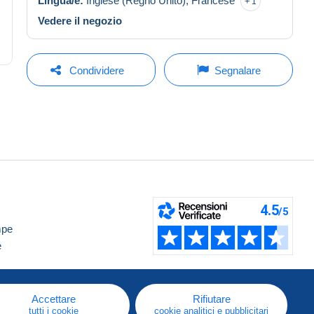
Lingua/e:
Inglese (Regno Unito),
Francese
1
Vedere il negozio
Condividere
Segnalare
mpe
e
Accettare
Rifiutare
tutti i cookie
cookie analitici e pubblicitari