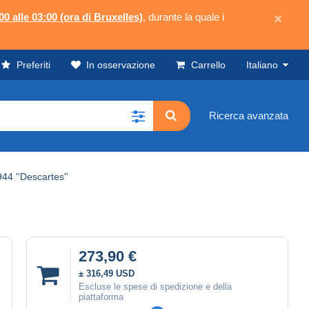
00 alle 03:00 (ora di Bruxelles)
, durante la quale i
×
Preferiti
In osservazione
Carrello
Italiano
Ricerca avanzata
44 ''Descartes''
273,90 €
± 316,49 USD
Escluse le spese di spedizione e della
piattaforma