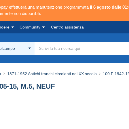
ngopay effettuerà una manutenzione programmata
il 6 agosto dalle 01:
mente non disponibili.
ndere
Community
Centro assistenza
Delcampe
a
1871-1952 Antichi franchi circolanti nel XX secolo
100 F 1942-19
-05-15, M.5, NEUF