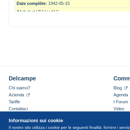
Date complète:
1942-05-15
Alphabet / Série:
M.5
Année:
1942
Qualité du billet:
NEUF
Fayette:
27.01
Titre du billet:
Descartes
Numéro dordre / de billet:
51314
Delcampe
Comm
Chi siamo?
Blog
Azienda
Agenda
Tariffe
I Forum
Contattaci
Video
Informazioni sui cookie
Il nostro sito utilizza i cookie per le seguenti finalità: fornirvi i ser