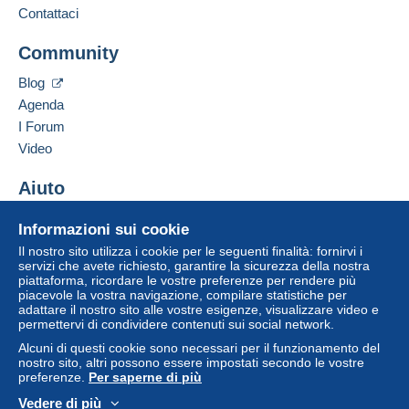
essere un utente registrato ed
Contattaci
effettuare il login.
Questa zona comprende
un paese
.
Aggiungere questo venditore ai preferiti
Community
Contattare il venditore
Metodo di spedizione
Registr
Login
Inserisci questo venditore in Lista Nera
ati
Blog
Pagamento con:
Agenda
I Forum
Pacco postale assicurato (con tracciamento)
Video
4,99 €
Aiuto
Centro assistenza
Condizioni di pagamento:
Informazioni sui cookie
Acquistare su Delcampe
Tutti i pagamenti vengono effettuati tramite
carta di
Il nostro sito utilizza i cookie per le seguenti finalità: fornirvi i
credito/debito
o bonifico sul saldo. Non si effettuano
Vendere su Delcampe
servizi che avete richiesto, garantire la sicurezza della nostra
pagamenti con assegno o bonifico bancario diretto al
piattaforma, ricordare le vostre preferenze per rendere più
Un sito sicuro
piacevole la vostra navigazione, compilare statistiche per
venditore.
adattare il nostro sito alle vostre esigenze, visualizzare video e
permettervi di condividere contenuti sui social network.
L'acquirente utilizza i metodi di pagamento disponibili su
Delcampe nella pagina "
I miei acquisti: Da pagare
".
Alcuni di questi cookie sono necessari per il funzionamento del
nostro sito, altri possono essere impostati secondo le vostre
Un pagamento non effettuato tramite
carta di
preferenze.
Per saperne di più
credito/debito
o bonifico sul saldo sarà rimborsato dal
Vedere di più