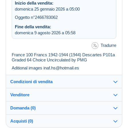
Inizio della vendita:
domenica 25 gennaio 2026 a 05:00
Oggetto n°2466783062
Fine della vendita:
domenica 9 agosto 2026 a 05:58
Tradurre
France 100 Francs 1942-1944 (1944) Descartes P101a
Graded 64 Choice Uncirculated by PMG
Aditional images inaf.hs@hotmail.es
Condizioni di vendita
Venditore
Destinazione:
Vedi l'elenco dei paesi
Domanda (0)
gem-banknotes
100%
(833x)
Invio:
Acquisti (0)
Invio dopo il pagamento
Negozio