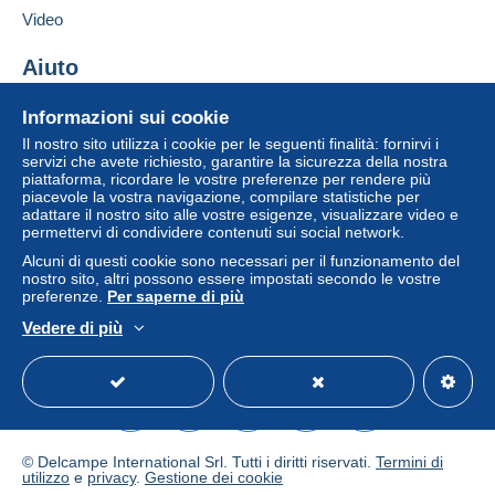
dell'acquirente.
Video
Se le Condizioni di vendita del venditore includono
clausole relative al pagamento, queste sono da
Aiuto
considerarsi nulle e non dovute. Le condizioni di
Centro assistenza
pagamento del sito Delcampe, definite nelle
Informazioni sui cookie
Acquistare su Delcampe
condizioni d'uso
, sono le uniche applicabili.
Il nostro sito utilizza i cookie per le seguenti finalità: fornirvi i
Vendere su Delcampe
servizi che avete richiesto, garantire la sicurezza della nostra
Gli acquisti devono essere pagati entro
14 giorni
piattaforma, ricordare le vostre preferenze per rendere più
Un sito sicuro
dal ricevimento della richiesta di pagamento del
piacevole la vostra navigazione, compilare statistiche per
venditore.
adattare il nostro sito alle vostre esigenze, visualizzare video e
permettervi di condividere contenuti sui social network.
Garanzia:
Alcuni di questi cookie sono necessari per il funzionamento del
Diritto di recesso
|
Spese di restituzione a carico
nostro sito, altri possono essere impostati secondo le vostre
dell'acquirente.
preferenze.
Per saperne di più
Per conoscere i termini per il reso e per il rimborso
Vedere di più
dell'oggetto
consulta la Carta Delcampe
.
Italiano
USD
Versione standard
Americ
Gastos de envío España 7E correo certificado.
Correo ordinario 2E
Registered post European Union EUR 9e
(with
© Delcampe International Srl. Tutti i diritti riservati.
Termini di
(assured by 30 euro)
utilizzo
e
privacy
.
Gestione dei cookie
tracking number)
. Normal