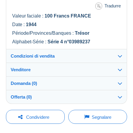
Tradurre
Valeur faciale :
100 Francs FRANCE
Date :
1944
Période/Provinces/Banques :
Trésor
Alphabet-Série :
Série 4 n°03989237
Condizioni di vendita
Venditore
Dettagli delle condizioni di vendita
Domanda (0)
Invio
Baug
100%
(11x)
Spedizione dopo il pagamento entro 6 giorni
Offerta (0)
Negozio
Spese di spedizione:
La vendita sarà prolungata di un minuto se l'offerta
Per inviare una domanda devi aprire una
viene fatta meno di un minuto prima della scadenza.
Condividere
Segnalare
Zona 1
sessione.
Iscritto da:
18 gen 2026
Aggiornamento delle offerte