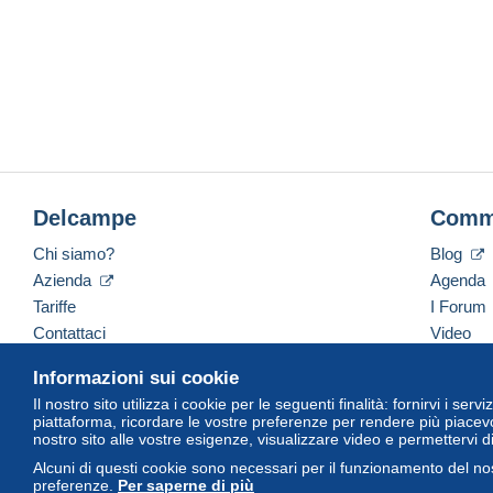
Delcampe
Comm
Chi siamo?
Blog
Azienda
Agenda
Tariffe
I Forum
Contattaci
Video
Informazioni sui cookie
Il nostro sito utilizza i cookie per le seguenti finalità: fornirvi i ser
Italiano
USD
America/Indiana/Vevay
Versi
piattaforma, ricordare le vostre preferenze per rendere più piacevo
nostro sito alle vostre esigenze, visualizzare video e permettervi d
Alcuni di questi cookie sono necessari per il funzionamento del nos
preferenze.
Per saperne di più
© Delcampe International Srl. Tutti i diritti riservati.
Termini di utiliz