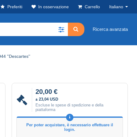
Preferiti
In osservazione
Carrello
Italiano
Ricerca avanzata
44 ''Descartes''
20,00 €
± 23,04 USD
Escluse le spese di spedizione e della
piattaforma
Per poter acquistare, è necessario effettuare il
login.