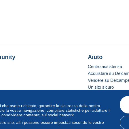
unity
Aiuto
Centro assistenza
Acquistare su Delca
Vendere su Delcamp
Un sito sicuro
vizi che avete richiesto, garantire la sicurezza della nostra
one standard
le la vostra navigazione, compilare statistiche per adattare il
i condividere contenuti sui social network.
tro sito, altri possono essere impostati secondo le vostre
zo
e
privacy
.
Gestione dei cookie