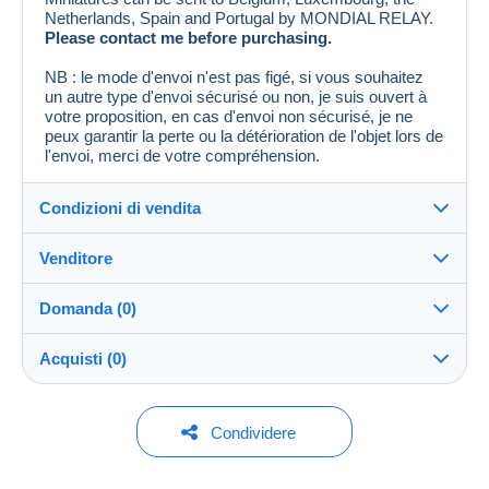
Netherlands, Spain and Portugal by MONDIAL RELAY.
Please contact me before purchasing.
NB : le mode d'envoi n'est pas figé, si vous souhaitez
un autre type d'envoi sécurisé ou non, je suis ouvert à
votre proposition, en cas d'envoi non sécurisé, je ne
peux garantir la perte ou la détérioration de l'objet lors de
l'envoi, merci de votre compréhension.
Condizioni di vendita
Venditore
Dettagli delle condizioni di vendita
Domanda (0)
Invio
damsdu08
100%
(4081x)
Spedizione dopo il pagamento entro 2 giorni
Acquisti (0)
Negozio
Direttamente al destinatario:
Sì
Per inviare una domanda devi aprire una
Ultimo aggiornamento: 05:12:53
Condividere
sessione.
Iscritto da:
Spese di spedizione:
29 dic 2006
Nessun acquisto per il momento. Fallo per primo!