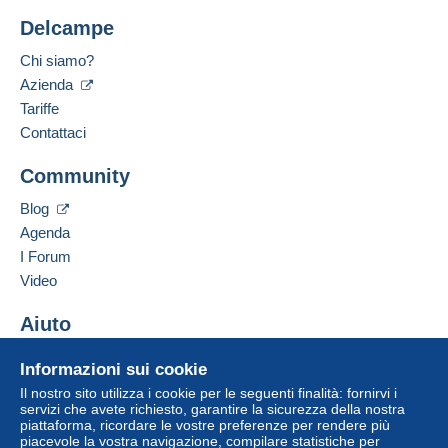
Delcampe
Luogo:
Questa zona comprende
un paese
.
Francia
Chi siamo?
Pacco Mondial Relay (con tracciamento)
Lingua parlata:
Azienda
Francese
Tariffe
Pagamento con:
Contattaci
Da 1gr a 500gr
Aggiungere questo venditore ai preferiti
Community
Contattare il venditore
4,70 €
Inserisci questo venditore in Lista Nera
Blog
Da 501gr a 1000gr
Agenda
5,60 €
I Forum
Per accedere alle informazioni
Da 1001gr a 2000gr
Video
sulla consegna, è necessario
essere un utente registrato ed
6,80 €
effettuare il login.
Aiuto
A partire da 2001gr
Centro assistenza
Registr
Login
12,60 €
Informazioni sui cookie
ati
Acquistare su Delcampe
Il nostro sito utilizza i cookie per le seguenti finalità: fornirvi i
Vendere su Delcampe
servizi che avete richiesto, garantire la sicurezza della nostra
Pacco raccomandato (con tracciamento)
piattaforma, ricordare le vostre preferenze per rendere più
Un sito sicuro
piacevole la vostra navigazione, compilare statistiche per