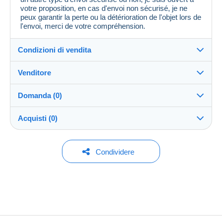
votre proposition, en cas d'envoi non sécurisé, je ne
peux garantir la perte ou la détérioration de l'objet lors de
l'envoi, merci de votre compréhension.
Condizioni di vendita
Venditore
Dettagli delle condizioni di vendita
Domanda (0)
Invio
damsdu08
100%
(4081x)
Spedizione dopo il pagamento entro 2 giorni
Acquisti (0)
Negozio
Direttamente al destinatario:
Sì
Per inviare una domanda devi aprire una
Ultimo aggiornamento: 07:27:30
Condividere
sessione.
Iscritto da:
Spese di spedizione:
29 dic 2006
Nessun acquisto per il momento. Fallo per primo!
Aprire una sessione
Zona 1
Ultima connessione:
Meno di 24 ore
Zona 2
Metodi di pagamento: