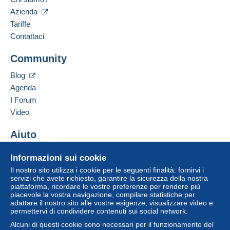
chiede di optare per un metodo di spedizione
Azienda
Lingue parlate:
con tracciabilità per gli acquisti:
Francese,
Inglese (Regno Unito),
Tedesco
Tariffe
2
da 15,00 € di acquisti.
Contattaci
Indirizzo professionale:
Louot Jean-Noël
Community
Zona 1
852 chemin Saint-Roch
Villa des 2 Colombes
Blog
84200
CARPENTRAS
Zona 2
Agenda
Francia
I Forum
Zona 3
Video
Aggiungere questo venditore ai preferiti
Contattare il venditore
Aiuto
Questa zona comprende
un paese
.
Inserisci questo venditore in Lista Nera
Centro assistenza
Informazioni sui cookie
Pacco raccomandato (con tracciamento)
Acquistare su Delcampe
Il nostro sito utilizza i cookie per le seguenti finalità: fornirvi i
Vendere su Delcampe
servizi che avete richiesto, garantire la sicurezza della nostra
Pagamento con:
piattaforma, ricordare le vostre preferenze per rendere più
Un sito sicuro
piacevole la vostra navigazione, compilare statistiche per
Da 1gr a 250gr
adattare il nostro sito alle vostre esigenze, visualizzare video e
permettervi di condividere contenuti sui social network.
6,95 €
Alcuni di questi cookie sono necessari per il funzionamento del