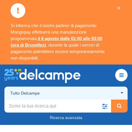
×
Si informa che il nostro partner di pagamento
Mangopay effettuerà una manutenzione
programmata
il 6 agosto dalle 01:00 alle 03:00
(ora di Bruxelles)
, durante la quale i servizi di
pagamento potrebbero essere temporaneamente
non disponibili.
Tutto Delcampe
Ricerca avanzata