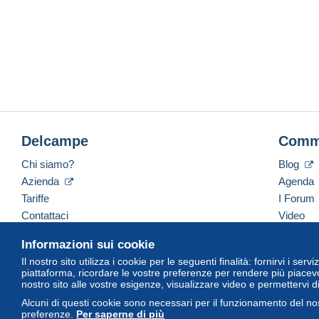
Delcampe
Comm
Chi siamo?
Blog
Azienda
Agenda
Tariffe
I Forum
Contattaci
Video
Informazioni sui cookie
Il nostro sito utilizza i cookie per le seguenti finalità: fornirvi i ser
Italiano
USD
America/Indiana/Vevay
Versi
piattaforma, ricordare le vostre preferenze per rendere più piacevo
nostro sito alle vostre esigenze, visualizzare video e permettervi d
Alcuni di questi cookie sono necessari per il funzionamento del nos
preferenze.
Per saperne di più
© Delcampe International Srl. Tutti i diritti riservati.
Termini di utiliz