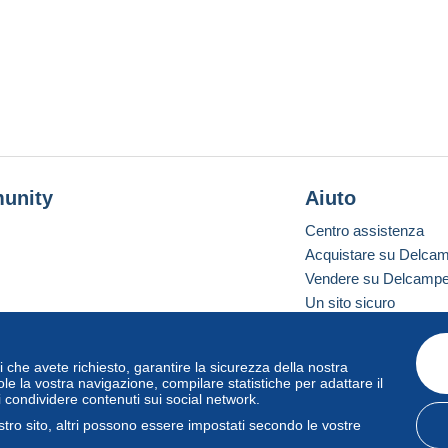
unity
Aiuto
Centro assistenza
Acquistare su Delca
Vendere su Delcamp
Un sito sicuro
vizi che avete richiesto, garantire la sicurezza della nostra
one standard
le la vostra navigazione, compilare statistiche per adattare il
i condividere contenuti sui social network.
tro sito, altri possono essere impostati secondo le vostre
zo
e
privacy
.
Gestione dei cookie