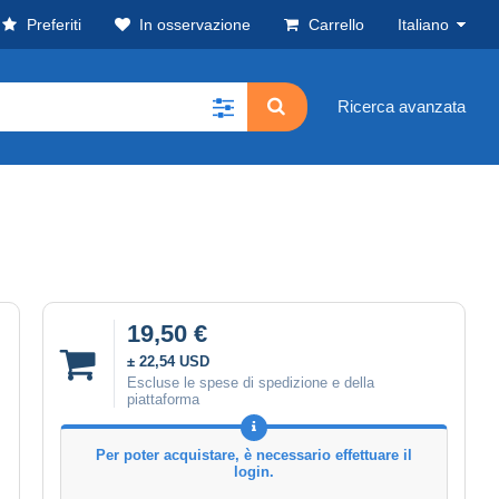
Preferiti
In osservazione
Carrello
Italiano
Ricerca avanzata
19,50 €
± 22,54 USD
Escluse le spese di spedizione e della
piattaforma
Per poter acquistare, è necessario effettuare il
login.