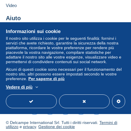
Zona 3
Video
Aggiungere questo venditore ai preferiti
Contattare il venditore
Aiuto
Questa zona comprende
un paese
.
Inserisci questo venditore in Lista Nera
Centro assistenza
Informazioni sui cookie
Pacco raccomandato (con tracciamento)
Acquistare su Delcampe
Il nostro sito utilizza i cookie per le seguenti finalità: fornirvi i
Vendere su Delcampe
servizi che avete richiesto, garantire la sicurezza della nostra
Pagamento con:
piattaforma, ricordare le vostre preferenze per rendere più
Un sito sicuro
piacevole la vostra navigazione, compilare statistiche per
Da 1gr a 250gr
adattare il nostro sito alle vostre esigenze, visualizzare video e
permettervi di condividere contenuti sui social network.
6,95 €
Alcuni di questi cookie sono necessari per il funzionamento del
nostro sito, altri possono essere impostati secondo le vostre
Da 251gr a 500gr
preferenze.
Per saperne di più
8,95 €
Per accedere alle informazioni
Vedere di più
sulla consegna, è necessario
Italiano
USD
Versione standard
Americ
Da 501gr a 750gr
essere un utente registrato ed
effettuare il login.
9,95 €
Registr
Da 751gr a 1000gr
Login
ati
10,95 €
© Delcampe International Srl. Tutti i diritti riservati.
Termini di
utilizzo
e
privacy
.
Gestione dei cookie
A partire da 1001gr