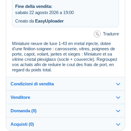
Fine della vendita:
sabato 22 agosto 2026 a 19:00
Creato da
EasyUploader
Tradurre
Miniature neuve de luxe 1-43 en metal injecte, dotee
d'une finition soignee : carrosserie, vitres, poignees de
porte, capot, volant, jantes et sieges : Miniature et sa
vitrine cristal plexiglass (socle + couvercle). Regroupez
vos achats afin de reduire le cout des frais de port, en
regard du poids total.
Condizioni di vendita
Venditore
Dettagli delle condizioni di vendita
Domanda (0)
Invio
Antikobjet
99%
(2026x)
Spedizione dopo il pagamento entro 3 giorni
Acquisti (0)
PRO