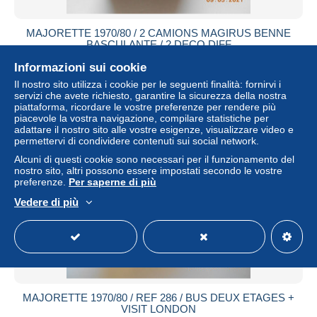
MAJORETTE 1970/80 / 2 CAMIONS MAGIRUS BENNE
BASCULANTE / 2 DECO DIFF
± 13,87 USD
Informazioni sui cookie
Il nostro sito utilizza i cookie per le seguenti finalità: fornirvi i
servizi che avete richiesto, garantire la sicurezza della nostra
Stato
Residenziale
piattaforma, ricordare le vostre preferenze per rendere più
piacevole la vostra navigazione, compilare statistiche per
adattare il nostro sito alle vostre esigenze, visualizzare video e
permettervi di condividere contenuti sui social network.
Alcuni di questi cookie sono necessari per il funzionamento del
nostro sito, altri possono essere impostati secondo le vostre
preferenze.
Per saperne di più
Vedere di più
MAJORETTE 1970/80 / REF 286 / BUS DEUX ETAGES +
VISIT LONDON