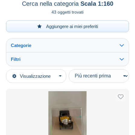
Cerca nella categoria
Scala 1:160
43 oggetti trovati
Aggiungere ai miei preferiti
Categorie
Filtri
Vedi tutto
Tipo di vendita
Visualizzazione
Categorie principali
In corso
Modellismo e costruzione di modelli
Prezzo fisso
Modelli statici
Asta con offerte
Automobili
Aste senza offerte
Casa d'aste
Scala 1:160
Venduti
Durata