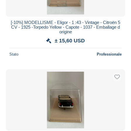
Tutte le durate
Nuovo da
giorni
[-10%] MODELLISME - Eligor - 1 :43 - Vintage - Citroën 5
CV - 1925 -Torpedo Yellow - Capote - 1037 - Emballage d
Chiude fra
ora
origine
± 15,60 USD
Prezzo
Dalle
a
USD
USD
Stato
Professionale
Solo sconto
Spedizione gratuita
Metodi di pagamento
PayPal
Bonifico bancario
Visa
Mastercard
Bancontact
iDeal