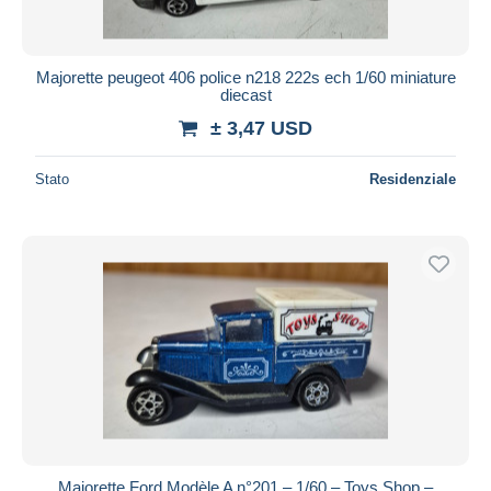
Majorette peugeot 406 police n218 222s ech 1/60 miniature
diecast
± 3,47 USD
Stato
Residenziale
Majorette Ford Modèle A n°201 – 1/60 – Toys Shop –