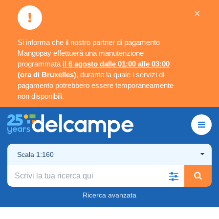
×
Si informa che il nostro partner di pagamento
Mangopay effettuerà una manutenzione
programmata
il 6 agosto dalle 01:00 alle 03:00
(ora di Bruxelles)
, durante la quale i servizi di
pagamento potrebbero essere temporaneamente
non disponibili.
Scala 1:160
Ricerca avanzata