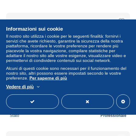
Informazioni sui cookie
Il nostro sito utilizza i cookie per le seguenti finalità: fornirvi i
servizi che avete richiesto, garantire la sicurezza della nostra
piattaforma, ricordare le vostre preferenze per rendere più
piacevole la vostra navigazione, compilare statistiche per
adattare il nostro sito alle vostre esigenze, visualizzare video e
permettervi di condividere contenuti sui social network.
Alcuni di questi cookie sono necessari per il funzionamento del
nostro sito, altri possono essere impostati secondo le vostre
preferenze.
Per saperne di più
CAMION DE POMPIERS CORGI CHUBB PATHFINDER
Vedere di più
AIRPORT CRASH TRUCK poids 637 grammes longueur
25cm
± 17,34 USD
Stato
Professionale