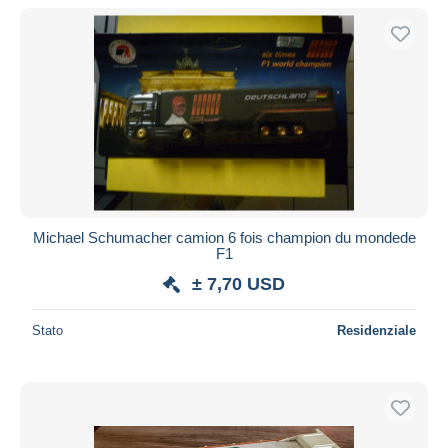
Solo sconto
Spedizione gratuita
Metodi di pagamento
PayPal
Bonifico bancario
Visa
Mastercard
Bancontact
Michael Schumacher camion 6 fois champion du mondede
iDeal
F1
Maestro
± 7,70 USD
Deselezionare tutto
Stato
Residenziale
Residenza del venditore
Tutto il mondo