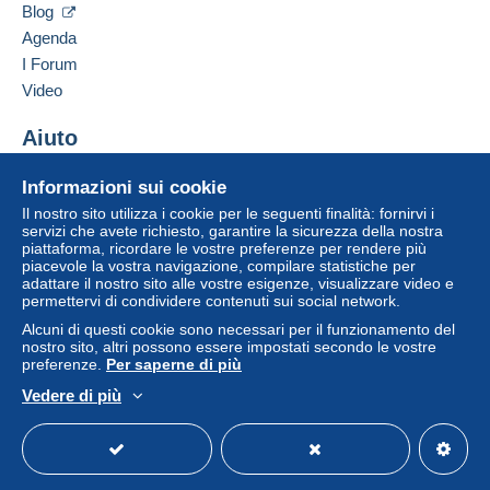
Contattare il venditore
Blog
Se le Condizioni di vendita del venditore includono
packaging via a registered service.
Inserisci questo venditore in Lista Nera
clausole relative al pagamento, queste sono da
Agenda
considerarsi nulle e non dovute. Le condizioni di
I Forum
Two similar pieces are available. If
pagamento del sito Delcampe, definite nelle
condizioni
Video
you’re interested in purchasing both
d'uso
, sono le uniche applicabili.
or need any additional information,
Aiuto
Gli acquisti devono essere pagati entro
14 giorni
dal
feel free to contact me.
ricevimento della richiesta di pagamento del venditore.
Centro assistenza
Informazioni sui cookie
Acquistare su Delcampe
Il nostro sito utilizza i cookie per le seguenti finalità: fornirvi i
Note:
The British Standard Whitworth
Vendere su Delcampe
servizi che avete richiesto, garantire la sicurezza della nostra
piattaforma, ricordare le vostre preferenze per rendere più
(BSW) thread is a British threading
Un sito sicuro
piacevole la vostra navigazione, compilare statistiche per
standard developed in the 19th century,
adattare il nostro sito alle vostre esigenze, visualizzare video e
permettervi di condividere contenuti sui social network.
widely used in maritime and mechanical
industries.
Alcuni di questi cookie sono necessari per il funzionamento del
nostro sito, altri possono essere impostati secondo le vostre
preferenze.
Per saperne di più
Vedere di più
FRANÇAIS:
Italiano
USD
Versione standard
Americ
Projecteur de pont portable ancien en