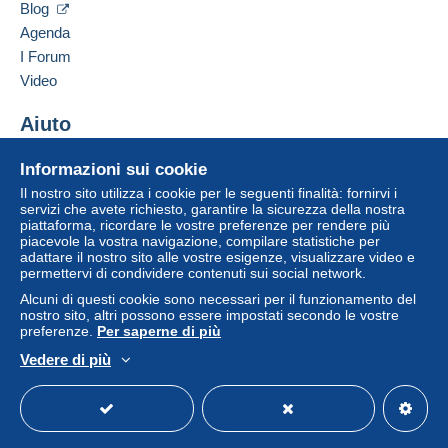
Avec un diamètre de 50 cm (19,7 pouces) et un
Blog
Se le Condizioni di vendita del venditore includono
Inserisci questo venditore in Lista Nera
poids de 17 kg (38 livres), cette lampe
clausole relative al pagamento, queste sono da
Agenda
imposante et impressionnante incarne le savoir-
considerarsi nulle e non dovute. Le condizioni di
I Forum
faire nautique de son époque. Son design
pagamento del sito Delcampe, definite nelle
condizioni
Video
distinctif en forme de ruche et sa patine naturelle
d'uso
, sono le uniche applicabili.
en font une pièce rare et authentique, parfaite
Aiuto
pour les amateurs de décoration vintage ou
Gli acquisti devono essere pagati entro
14 giorni
dal
maritime.
ricevimento della richiesta di pagamento del venditore.
Centro assistenza
Informazioni sui cookie
Acquistare su Delcampe
Il nostro sito utilizza i cookie per le seguenti finalità: fornirvi i
Vendere su Delcampe
servizi che avete richiesto, garantire la sicurezza della nostra
piattaforma, ricordare le vostre preferenze per rendere più
Un sito sicuro
piacevole la vostra navigazione, compilare statistiche per
adattare il nostro sito alle vostre esigenze, visualizzare video e
permettervi di condividere contenuti sui social network.
Alcuni di questi cookie sono necessari per il funzionamento del
nostro sito, altri possono essere impostati secondo le vostre
preferenze.
Per saperne di più
Vedere di più
Italiano
USD
Versione standard
Americ