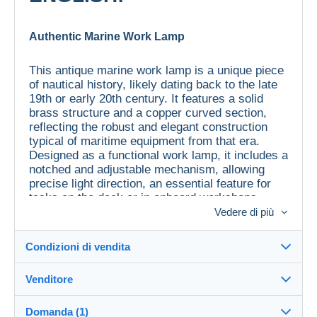
Authentic Marine Work Lamp
This antique marine work lamp is a unique piece
of nautical history, likely dating back to the late
19th or early 20th century. It features a solid
brass structure and a copper curved section,
reflecting the robust and elegant construction
typical of maritime equipment from that era.
Designed as a functional work lamp, it includes a
notched and adjustable mechanism, allowing
precise light direction, an essential feature for
tasks on the deck or in onboard workshops.
Vedere di più
With a diameter of 19.7 inches (50 cm) and a
weight of 38 pounds (17 kg), this impressive and
Condizioni di vendita
substantial lamp embodies the nautical
craftsmanship of its time. Its distinctive beehive
Venditore
design and natural patina make it a rare and
Dettagli delle condizioni di vendita
authentic piece, perfect for vintage or maritime-
Domanda (1)
themed décor enthusiasts.