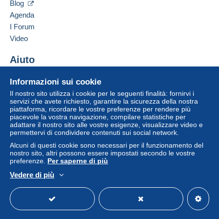
Blog
Questa zona comprende
un paese
.
Agenda
Lettera (formato normale/piccolo)
I Forum
Video
Pagamento con:
Aiuto
Da 1 a 2 oggetti
Centro assistenza
Per accedere alle informazioni
3,00 €
Informazioni sui cookie
sulla consegna, è necessario
Acquistare su Delcampe
essere un utente registrato ed
Il nostro sito utilizza i cookie per le seguenti finalità: fornirvi i
Da 3 a 4 oggetti
Vendere su Delcampe
servizi che avete richiesto, garantire la sicurezza della nostra
effettuare il login.
4,00 €
piattaforma, ricordare le vostre preferenze per rendere più
Un sito sicuro
piacevole la vostra navigazione, compilare statistiche per
Registr
Da 5 a 6 oggetti
adattare il nostro sito alle vostre esigenze, visualizzare video e
Login
ati
permettervi di condividere contenuti sui social network.
5,00 €
Alcuni di questi cookie sono necessari per il funzionamento del
nostro sito, altri possono essere impostati secondo le vostre
Da 7 a 8 oggetti
preferenze.
Per saperne di più
6,00 €
Vedere di più
Italiano
USD
Versione standard
Americ
A partire da 9
8,00 €