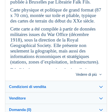
publiée à Bruxelles par Librairie Falk Fils.
Carte physique et politique de grand format (87
x 70 cm), montée sur toile et pliable, typique
des cartes de terrain du début du XXe siècle.
Cette carte a été compilée à partir de données
militaires issues du War Office (décembre
1918), sous la direction de la Royal
Geographical Society. Elle présente non
seulement la géographie, mais aussi des
informations économiques et stratégiques
(stations, zones d’exploitation, infrastructures).
Détail intéressant : mention des installations
Vedere di più
industrielles et des zones évacuées durant
l’année 1918.
Condizioni di vendita
État : bon état général pour une carte de 1919.
Traces d’usage et plis d’origine, sans déchirures
Venditore
majeures visibles.
Dettagli delle condizioni di vendita
Envoi en courrier recommandé.
Domanda (0)