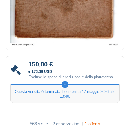
150,00 €
± 173,39 USD
Escluse le spese di spedizione e della piattaforma
Questa vendita è terminata il
domenica 17 maggio 2026 alle
13:40
.
566 visite
2 osservazioni
1 offerta