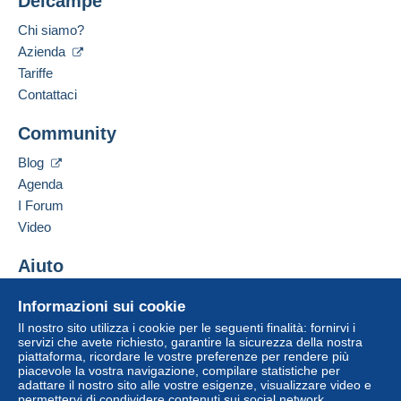
Delcampe
Lingua parlata:
Questa zona comprende
12 paesi
.
Chi siamo?
Francese
Azienda
Lettera (formato normale/piccolo)
Indirizzo professionale:
Tariffe
Drouillard Christophe
Pagamento con:
Contattaci
58 rue de la Garenne
34400
Lunel-Viel
Per accedere alle informazioni
Da 1 a 10000 oggetti
Community
sulla consegna, è necessario
Francia
essere un utente registrato ed
4,00 €
Blog
effettuare il login.
Aggiungere questo venditore ai preferiti
Agenda
A partire da 10001
Contattare il venditore
Registr
I Forum
Login
10,00 €
Inserisci questo venditore in Lista Nera
ati
Video
Lettera tracciata (lettera normale/piccola)
Aiuto
Pagamento con:
Centro assistenza
Informazioni sui cookie
Acquistare su Delcampe
Da 1 a 10000 oggetti
Il nostro sito utilizza i cookie per le seguenti finalità: fornirvi i
Vendere su Delcampe
servizi che avete richiesto, garantire la sicurezza della nostra
4,50 €
piattaforma, ricordare le vostre preferenze per rendere più
Un sito sicuro
piacevole la vostra navigazione, compilare statistiche per
A partire da 10001
adattare il nostro sito alle vostre esigenze, visualizzare video e
permettervi di condividere contenuti sui social network.