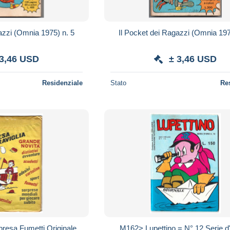
azzi (Omnia 1975) n. 5
Il Pocket dei Ragazzi (Omnia 197
 3,46 USD
± 3,46 USD
Residenziale
Stato
Re
resa Fumetti Originale
M162> Lupettino = N° 12 Serie d