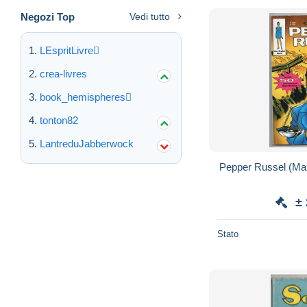
Negozi Top
Vedi tutto
LEspritLivre
crea-livres
book_hemispheres
tonton82
LantreduJabberwock
Pepper Russel (Ma
±
Stato