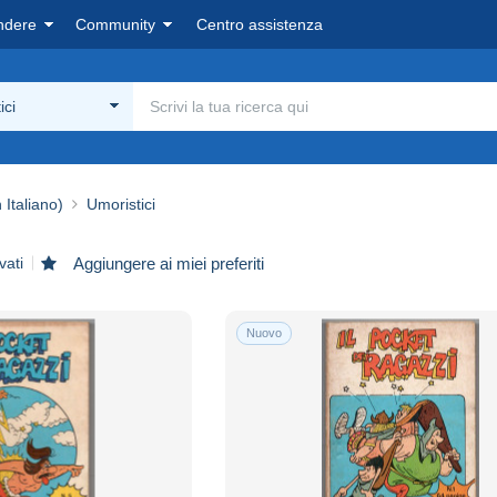
ndere
Community
Centro assistenza
ici
 Italiano)
Umoristici
vati
Aggiungere ai miei preferiti
Nuovo