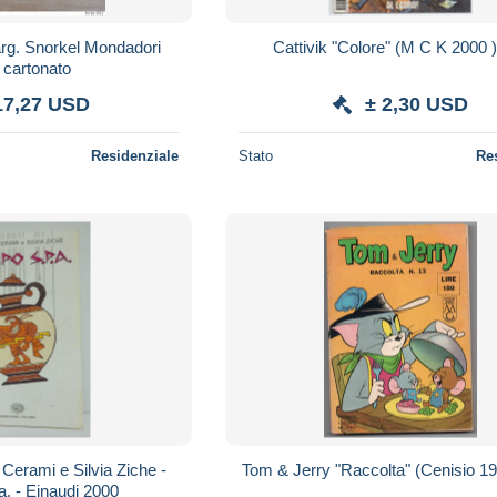
arg. Snorkel Mondadori
Cattivik "Colore" (M C K 2000 )
 cartonato
17,27 USD
± 2,30 USD
Residenziale
Stato
Re
Cerami e Silvia Ziche -
a. - Einaudi 2000