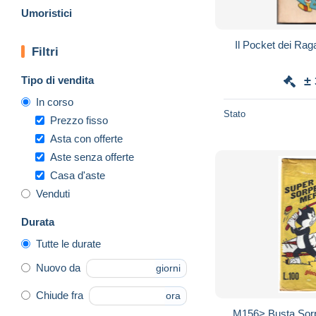
Umoristici
Il Pocket dei Rag
Filtri
Tipo di vendita
±
In corso
Stato
Prezzo fisso
Asta con offerte
Aste senza offerte
Casa d'aste
Venduti
Durata
Tutte le durate
Nuovo da
giorni
Chiude fra
ora
M156> Busta Sorp