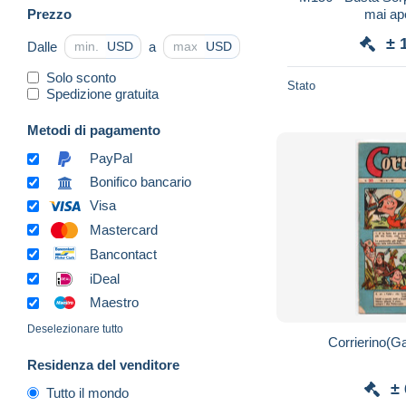
Prezzo
mai ape
± 
Dalle
a
USD
USD
Solo sconto
Stato
Spedizione gratuita
Metodi di pagamento
PayPal
Bonifico bancario
Visa
Mastercard
Bancontact
iDeal
Maestro
Deselezionare tutto
Corrierino(Ga
Residenza del venditore
±
Tutto il mondo