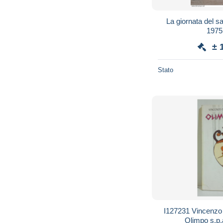
La giornata del s
1975
± 
Stato
I127231 Vincenzo 
Olimpo s.p.