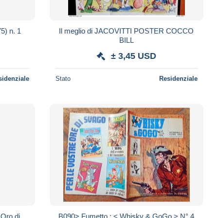
5) n. 1
Il meglio di JACOVITTI POSTER COCCO
BILL
± 3,45 USD
sidenziale
Stato
Residenziale
'Oro di
B090> Fumetto : < Whisky & GoGo > N° 4