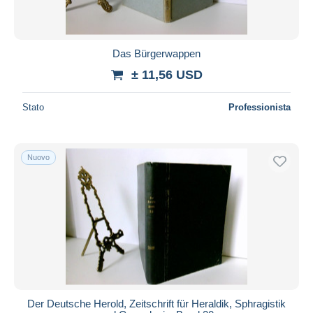
Tutte le durate
Nuovo da
giorni
Das Bürgerwappen
Chiude fra
ora
± 11,56 USD
Prezzo
Stato
Professionista
Dalle
a
USD
USD
Solo sconto
Nuovo
Spedizione gratuita
Metodi di pagamento
PayPal
Bonifico bancario
Visa
Mastercard
Bancontact
Der Deutsche Herold, Zeitschrift für Heraldik, Sphragistik
iDeal