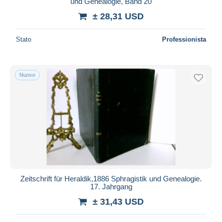
und Genealogie, Band 20
Maestro
± 28,31 USD
Deselezionare tutto
Stato
Professionista
Residenza del venditore
Tutto il mondo
Nuovo
Aggiorna
Zeitschrift für Heraldik,1886 Sphragistik und Genealogie.
17. Jahrgang
± 31,43 USD