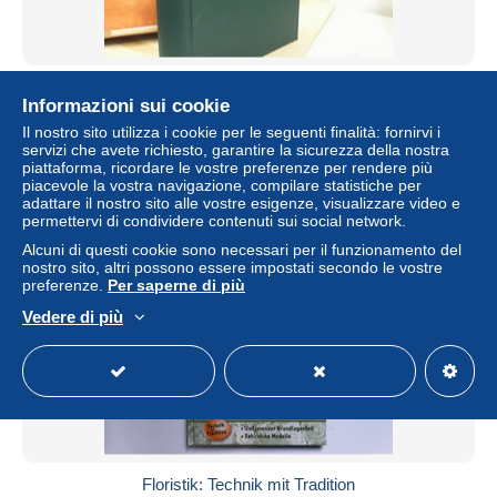
MIBA Miniaturbahnen : Vollständiger Ordner 1 - 12 / 1990
Informazioni sui cookie
± 178,98 USD
Il nostro sito utilizza i cookie per le seguenti finalità: fornirvi i
servizi che avete richiesto, garantire la sicurezza della nostra
piattaforma, ricordare le vostre preferenze per rendere più
Stato
Professionista
piacevole la vostra navigazione, compilare statistiche per
adattare il nostro sito alle vostre esigenze, visualizzare video e
permettervi di condividere contenuti sui social network.
Alcuni di questi cookie sono necessari per il funzionamento del
nostro sito, altri possono essere impostati secondo le vostre
preferenze.
Per saperne di più
Vedere di più
Floristik: Technik mit Tradition