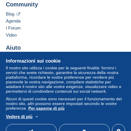
Community
Contattare il venditore
Condizioni di pagamento:
Inserisci questo venditore in Lista Nera
Tutti i pagamenti vengono effettuati tramite il sito web di
Blog
Delcampe. In base a quanto offerto dal venditore, è
Agenda
possibile utilizzare
PayPal
, aggiungere una
carta di
I Forum
credito/debito
o effettuare un
bonifico sul proprio
Video
saldo
. Non si effettuano pagamenti con assegno o
bonifico bancario diretto al venditore.
Aiuto
L'acquirente utilizza i metodi di pagamento disponibili su
Centro assistenza
Delcampe nella pagina "
I miei acquisti: Da pagare
".
Informazioni sui cookie
Acquistare su Delcampe
Il nostro sito utilizza i cookie per le seguenti finalità: fornirvi i
Un pagamento non effettuato tramite
il sistema di
Vendere su Delcampe
servizi che avete richiesto, garantire la sicurezza della nostra
pagamento integrato nel sito
sarà rimborsato dal
piattaforma, ricordare le vostre preferenze per rendere più
Un sito sicuro
venditore all'acquirente. Un acquisto non pagato può
piacevole la vostra navigazione, compilare statistiche per
adattare il nostro sito alle vostre esigenze, visualizzare video e
comportare conseguenze sul conto dell'acquirente.
permettervi di condividere contenuti sui social network.
Se le Condizioni di vendita del venditore includono
Alcuni di questi cookie sono necessari per il funzionamento del
clausole relative al pagamento, queste sono da
nostro sito, altri possono essere impostati secondo le vostre
preferenze.
Per saperne di più
considerarsi nulle e non dovute. Le condizioni di
pagamento del sito Delcampe, definite nelle
condizioni
Vedere di più
d'uso
, sono le uniche applicabili.
Italiano
USD
Versione standard
Americ
Gli acquisti devono essere pagati entro
14 giorni
dal