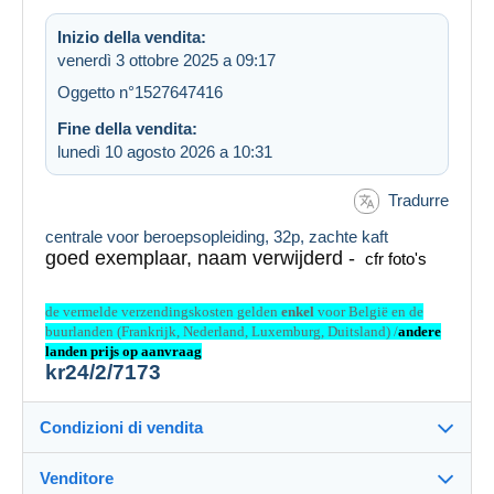
Inizio della vendita:
venerdì 3 ottobre 2025 a 09:17
Oggetto n°1527647416
Fine della vendita:
lunedì 10 agosto 2026 a 10:31
Tradurre
centrale voor beroepsopleiding, 32p, zachte kaft
goed exemplaar, naam verwijderd -
cfr foto's
de vermelde verzendingskosten gelden
enkel
voor België en de
buurlanden (Frankrijk, Nederland, Luxemburg, Duitsland) /
andere
landen prijs op aanvraag
kr24/2/7173
Condizioni di vendita
Venditore
Dettagli delle condizioni di vendita