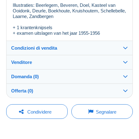
Illustraties: Beerlegem, Beveren, Doel, Kasteel van
Ooidonk, Deurle, Boekhoute, Kruishoutem, Schellebelle,
Laarne, Zandbergen
+ 1 krantenknipsels
+ examen uitslagen van het jaar 1955-1956
Condizioni di vendita
Venditore
Destinazione:
Vedi l'elenco dei paesi
Domanda (0)
zapor
100%
(1098x)
Invio:
Offerta (0)
Invio dopo il pagamento
Negozio
Spese:
La vendita sarà prolungata di un minuto se l'offerta
A carico dell'acquirente
Per inviare una domanda devi aprire una
viene fatta meno di un minuto prima della scadenza.
Condividere
Segnalare
sessione.
Iscritto da:
Metodi di pagamento:
15 gen 2013
Aggiornamento delle offerte
Aprire una sessione
Ultima connessione:
Condizioni di pagamento: