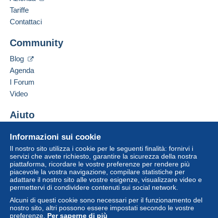
Inglese (Regno Unito),
Francese,
Olandese
Tariffe
L'acquirente utilizza i metodi di pagamento
disponibili su Delcampe nella pagina "
I miei
Contattaci
acquisti: Da pagare
".
Aggiungere questo venditore ai preferiti
Community
Contattare il venditore
Un pagamento non effettuato tramite
il sistema di
Inserisci questo venditore in Lista Nera
pagamento integrato nel sito
sarà rimborsato dal
Blog
venditore all'acquirente. Un acquisto non pagato
Agenda
può comportare conseguenze sul conto
I Forum
dell'acquirente.
Video
Se le Condizioni di vendita del venditore includono
clausole relative al pagamento, queste sono da
Aiuto
considerarsi nulle e non dovute. Le condizioni di
Centro assistenza
pagamento del sito Delcampe, definite nelle
Informazioni sui cookie
Acquistare su Delcampe
condizioni d'uso
, sono le uniche applicabili.
Il nostro sito utilizza i cookie per le seguenti finalità: fornirvi i
Vendere su Delcampe
servizi che avete richiesto, garantire la sicurezza della nostra
Gli acquisti devono essere pagati entro
14 giorni
piattaforma, ricordare le vostre preferenze per rendere più
Un sito sicuro
dal ricevimento della richiesta di pagamento del
piacevole la vostra navigazione, compilare statistiche per
venditore.
adattare il nostro sito alle vostre esigenze, visualizzare video e
permettervi di condividere contenuti sui social network.
Garanzia:
Alcuni di questi cookie sono necessari per il funzionamento del
Diritto di recesso
|
Spese di restituzione a carico
nostro sito, altri possono essere impostati secondo le vostre
dell'acquirente.
preferenze.
Per saperne di più