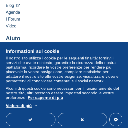
Contattare il venditore
pagamento integrato nel sito
sarà rimborsato dal
Blog
Inserisci questo venditore in Lista Nera
venditore all'acquirente. Un acquisto non pagato
Agenda
può comportare conseguenze sul conto
I Forum
dell'acquirente.
Video
Se le Condizioni di vendita del venditore includono
clausole relative al pagamento, queste sono da
Aiuto
considerarsi nulle e non dovute. Le condizioni di
Centro assistenza
pagamento del sito Delcampe, definite nelle
Informazioni sui cookie
Acquistare su Delcampe
condizioni d'uso
, sono le uniche applicabili.
Il nostro sito utilizza i cookie per le seguenti finalità: fornirvi i
Vendere su Delcampe
servizi che avete richiesto, garantire la sicurezza della nostra
Gli acquisti devono essere pagati entro
14 giorni
piattaforma, ricordare le vostre preferenze per rendere più
Un sito sicuro
dal ricevimento della richiesta di pagamento del
piacevole la vostra navigazione, compilare statistiche per
venditore.
adattare il nostro sito alle vostre esigenze, visualizzare video e
permettervi di condividere contenuti sui social network.
Garanzia:
Alcuni di questi cookie sono necessari per il funzionamento del
Diritto di recesso
|
Spese di restituzione a carico
nostro sito, altri possono essere impostati secondo le vostre
dell'acquirente.
preferenze.
Per saperne di più
Per conoscere i termini per il reso e per il rimborso
Vedere di più
dell'oggetto
consulta la Carta Delcampe
.
Italiano
USD
Versione standard
Americ
Frais de port pour un envoi normalisé: