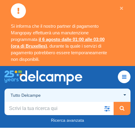
×
Si informa che il nostro partner di pagamento
Mangopay effettuerà una manutenzione
programmata
il 6 agosto dalle 01:00 alle 03:00
(ora di Bruxelles)
, durante la quale i servizi di
pagamento potrebbero essere temporaneamente
non disponibili.
Tutto Delcampe
Ricerca avanzata