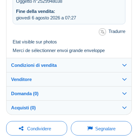
Oggetto n°2529948038
Fine della vendita:
giovedì 6 agosto 2026 a 07:27
Tradurre
Etat visible sur photos
Merci de sélectionner envoi grande enveloppe
Condizioni di vendita
Venditore
Dettagli delle condizioni di vendita
Domanda (0)
Invio
Sara1977
100%
(66x)
Spedizione dopo il pagamento entro 2 giorni
Acquisti (0)
Negozio
Spese di spedizione:
Per inviare una domanda devi aprire una
Ultimo aggiornamento: 22:39:01
Condividere
Segnalare
Zona 1
sessione.
Iscritto da: