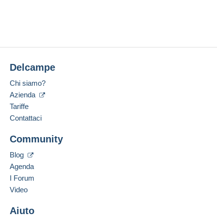
23 ago 2025
Nessun acquisto per il momento. Fallo per primo!
Aprire una sessione
Zona 2
Ultima connessione:
Meno di 24 ore
Questa zona comprende
un paese
.
Metodi di pagamento:
Per accedere alle informazioni
Metodo di spedizione
sulla consegna, è necessario
Delcampe
Luogo:
essere un utente registrato ed
Pagamento con:
Belgio
effettuare il login.
Chi siamo?
Lingua parlata:
Azienda
Lettera (formato normale/piccolo)
Registr
Login
Francese
Tariffe
ati
1,60 €
Contattaci
Lettera (formato grande)
Aggiungere questo venditore ai preferiti
Community
Contattare il venditore
3,20 €
Inserisci questo venditore in Lista Nera
Blog
Pacco Mondial Relay (con tracciamento)
Agenda
5,00 €
I Forum
Video
Condizioni di pagamento:
Aiuto
Tutti i pagamenti vengono effettuati tramite
carta di