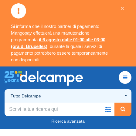
×
Si informa che il nostro partner di pagamento
Mangopay effettuerà una manutenzione
programmata
il 6 agosto dalle 01:00 alle 03:00
(ora di Bruxelles)
, durante la quale i servizi di
pagamento potrebbero essere temporaneamente
non disponibili.
Tutto Delcampe
Ricerca avanzata