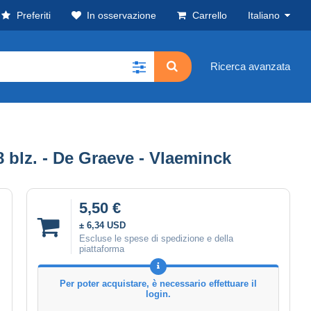
Preferiti
In osservazione
Carrello
Italiano
Ricerca avanzata
8 blz. - De Graeve - Vlaeminck
5,50 €
± 6,34 USD
Escluse le spese di spedizione e della
piattaforma
Per poter acquistare, è necessario effettuare il
login.