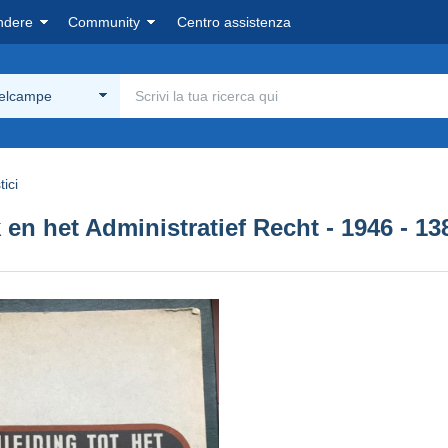
ndere
Community
Centro assistenza
Delcampe
tici
k en het Administratief Recht - 1946 - 13