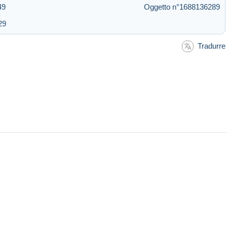
49
Oggetto n°1688136289
29
Tradurre