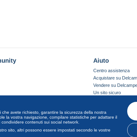
unity
Aiuto
Centro assistenza
Acquistare su Delca
Vendere su Delcamp
Un sito sicuro
vizi che avete richiesto, garantire la sicurezza della nostra
one standard
le la vostra navigazione, compilare statistiche per adattare il
i condividere contenuti sui social network.
tro sito, altri possono essere impostati secondo le vostre
zo
e
privacy
.
Gestione dei cookie