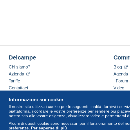
Delcampe
Comm
Chi siamo?
Blog
Azienda
Agenda
Tariffe
I Forum
Contattaci
Video
Informazioni sui cookie
Il nostro sito utilizza i cookie per le seguenti finalità: fornirvi i ser
Italiano
USD
America/Indiana/Vevay
Versi
piattaforma, ricordare le vostre preferenze per rendere più piacevo
nostro sito alle vostre esigenze, visualizzare video e permettervi d
Alcuni di questi cookie sono necessari per il funzionamento del nos
preferenze.
Per saperne di più
© Delcampe International Srl. Tutti i diritti riservati.
Termini di utiliz